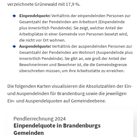
verzeichnete Grünewald mit 17,9 %.
Einpendelquote:
Verhältnis der einpendelnden Personen zur
Gesamtzahl der Pendelnden am Arbeitsort (Einpendelnde
plus innerörtlich Pendelnde). Sie zeigt, welcher Anteil der
Arbeitsplätze in einer Gemeinde von Personen besetzt wird,
die nicht vor Ort wohnen.
Auspendelquote:
Verhältnis der auspendelnden Personen zur
Gesamtzahl der Pendelnden am Wohnort (Auspendelnde plus
innerörtlich Pendelnde). Sie gibt an, wie groß der Anteil der
Bewohnerinnen und Bewohner ist, die die Gemeindegrenze
überschreiten müssen, um ihre Arbeitsstätte zu erreichen.
Die folgenden Karten visualisieren die Absolutzahlen der Ein-
und Auspendelnden für Brandenburg sowie die jeweiligen
Ein- und Auspendelquoten auf Gemeindeebene.
Gebiet
Einpendelquote (%)
Einpe
Pendlerrechnung 2024
Brandenburg an der Havel
40
15.25
Einpendelquote in Brandenburgs
Cottbus
46,2
27.80
Gemeinden
Frankfurt (Oder)
50,4
18.15