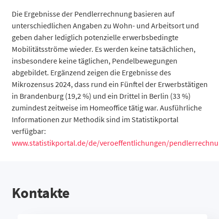
Oderberg
44,4
120
Die Ergebnisse der Pendlerrechnung basieren auf
Panketal
63,8
2.665
unterschiedlichen Angaben zu Wohn- und Arbeitsort und
Parsteinsee
65,6
59
geben daher lediglich potenzielle erwerbsbedingte
Rüdnitz
59,9
157
Mobilitätsströme wieder. Es werden keine tatsächlichen,
Schorfheide
64,4
2.048
insbesondere keine täglichen, Pendelbewegungen
abgebildet. Ergänzend zeigen die Ergebnisse des
Sydower Fließ
61,1
102
Mikrozensus 2024, dass rund ein Fünftel der Erwerbstätigen
Wandlitz
53,8
3.330
in Brandenburg (19,2 %) und ein Drittel in Berlin (33 %)
Werneuchen
68,2
2.322
zumindest zeitweise im Homeoffice tätig war. Ausführliche
Ziethen
76,8
73
Informationen zur Methodik sind im Statistikportal
Alt Zauche-Wußwerk
71,7
86
verfügbar:
Bersteland
88,4
677
www.statistikportal.de/de/veroeffentlichungen/pendlerrechn
Bestensee
58,8
1.281
Byhleguhre-Byhlen
77,6
142
Drahnsdorf
60
84
Eichwalde
67,9
811
Kontakte
Golßen
67,1
1.022
Groß Köris
75,6
654