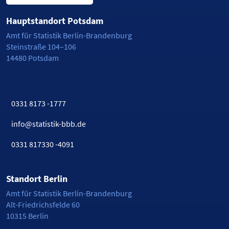
Frauendorf
73,2
112
Großkmehlen
70,8
238
Hauptstandort Potsdam
Großräschen
59,4
1.998
Amt für Statistik Berlin-Brandenburg
Grünewald
17,9
5
Steinstraße 104–106
14480 Potsdam
Guteborn
59,5
50
Hermsdorf
47,9
34
Hohenbocka
60
108
Kroppen
40
32
0331 8173 -1777
Lauchhammer
46
1.994
info@statistik-bbb.de
Lindenau
68,7
112
Lübbenau/Spreewald
54,8
4.526
0331 817330 -4091
Luckaitztal
56,9
66
Neu-Seeland
50
36
Standort Berlin
Neupetershain
55
77
Ortrand
75
821
Amt für Statistik Berlin-Brandenburg
Alt-Friedrichsfelde 60
Ruhland
64,3
608
10315 Berlin
Schipkau
60,5
1.049