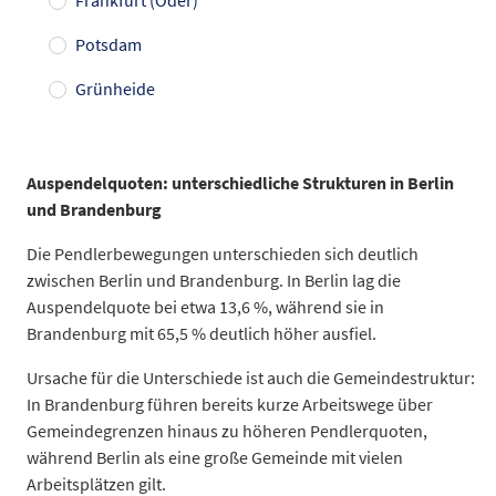
Frankfurt (Oder)
Potsdam
Grünheide
Kategorie
Einpend
Potsdam, Stadt
24.614
Auspendelquoten: unterschiedliche Strukturen in Berlin
Falkensee, Stadt
12.516
und Brandenburg
Bernau bei Berlin, Stadt
10.697
Die Pendlerbewegungen unterschieden sich deutlich
Hamburg, Freie und Hansestadt
10.648
zwischen Berlin und Brandenburg. In Berlin lag die
Blankenfelde-Mahlow
8.710
Auspendelquote bei etwa 13,6 %, während sie in
Oranienburg, Stadt
8.254
Brandenburg mit 65,5 % deutlich höher ausfiel.
Hohen Neuendorf, Stadt
7.838
Ursache für die Unterschiede ist auch die Gemeindestruktur:
Teltow, Stadt
7.640
In Brandenburg führen bereits kurze Arbeitswege über
Schönefeld
7.339
Gemeindegrenzen hinaus zu höheren Pendlerquoten,
Polen
7.220
während Berlin als eine große Gemeinde mit vielen
Datentabelle: 10 größte Einpendelverflechtungen 2024 – Berlin
Arbeitsplätzen gilt.