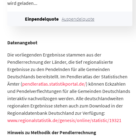
wird geladen...
Potsdam
54
61.64
Ahrensfelde
84,3
6.373
Einpendelquote
Auspendelquote
Althüttendorf
66,4
95
Bernau bei Berlin
56,8
9.332
Biesenthal
70,7
1.883
Datenangebot
Breydin
62,5
85
Die vorliegenden Ergebnisse stammen aus der
Britz
85
954
Pendlerrechnung der Länder, die tief regionalisierte
Chorin
64,9
283
Ergebnisse zu den Pendelnden für alle Gemeinden
Eberswalde
51,8
11.44
Deutschlands bereitstellt. Im Pendleratlas der Statistischen
Friedrichswalde
43,9
43
Ämter (
pendleratlas.statistikportal.de/
) können Eckzahlen
Hohenfinow
57,4
31
und Pendelverflechtungen für alle Gemeinden Deutschlands
Joachimsthal
54,4
547
interaktiv nachvollzogen werden. Alle deutschlandweiten
Liepe
54
47
regionalen Ergebnisse stehen auch zum Download in der
Lunow-Stolzenhagen
40,5
70
Regionaldatenbank Deutschland zur Verfügung:
Marienwerder
73,3
362
www.regionalstatistik.de/genesis/online/statistic/19321
Melchow
67,9
114
Hinweis zu Methodik der Pendlerrechnung
Niederfinow
77,9
127