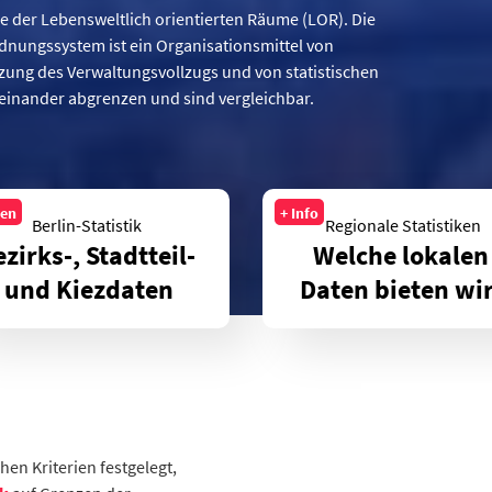
die der Lebensweltlich orientierten Räume (LOR). Die
dnungssystem ist ein Organisationsmittel von
ng des Verwaltungsvollzugs und von statistischen
einander abgrenzen und sind vergleichbar.
ten
+ Info
Berlin-Statistik 
Regionale Statistiken
zirks-, Stadtteil- 
Welche lokalen
und Kiezdaten
Daten bieten wi
en Kriterien festgelegt,