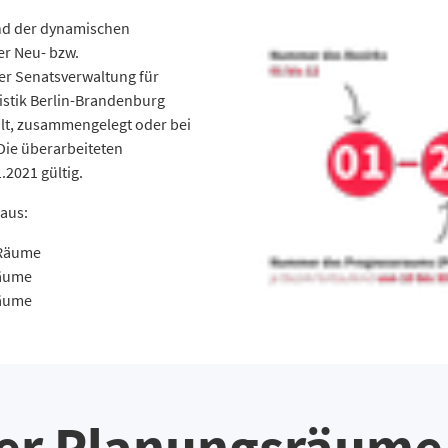
nd der dynamischen
er Neu- bzw.
r Senatsverwaltung für
istik Berlin-Brandenburg
lt, zusammengelegt oder bei
ie überarbeiteten
.2021 gültig.
 aus:
 Räume
Räume
Räume
der Planungsräume