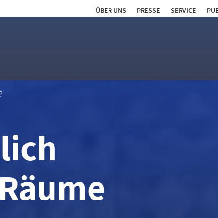
ÜBER UNS
PRESSE
SERVICE
PUB
?
lich
e Räume