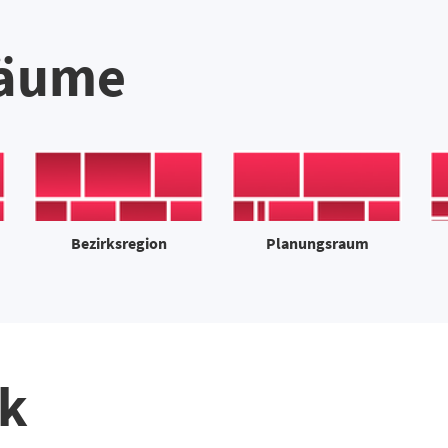
räume
Bezirksregion
Planungsraum
k