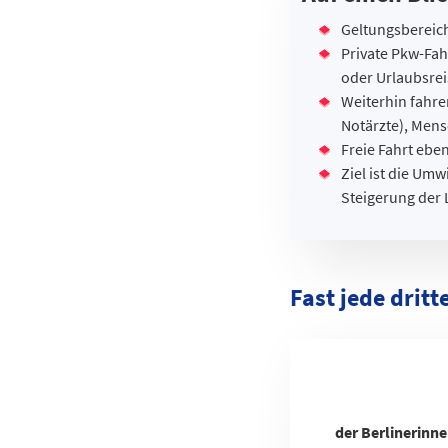
Geltungsbereich
Private Pkw-Fah
oder Urlaubsrei
Weiterhin fahre
Notärzte), Men
Freie Fahrt ebe
Ziel ist die Um
Steigerung der 
Fast jede dritt
der Berlinerinn