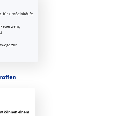
B. für Großeinkäufe
, Feuerwehr,
s)
ehwege zur
troffen
Pkw können einem