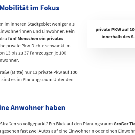
7.363
 Mobilität im Fokus
12.611
10.157
 im inneren Stadtgebiet weniger als
9.935
private PKW auf 1
 Einwohnerinnen und Einwohner. Rein
10.693
innerhalb des S
also
fünf Menschen ein privates
11.650
iche private Pkw-Dichte schwankt im
5.566
on 13 bis zu 37 Fahrzeugen je 100
13.460
inwohner.
13.760
3.979
aße (Mitte) nur 13 private Pkw auf 100
7.155
sind es im Planungsraum Unter den
9.525
9.696
5.176
ine Anwohner haben
11.548
11.016
traßen so vollgeparkt? Ein Blick auf den Planungsraum
Großer Ti
7.481
h gesehen fast zwei Autos auf eine Einwohnerin oder einen Einwohn
6.724