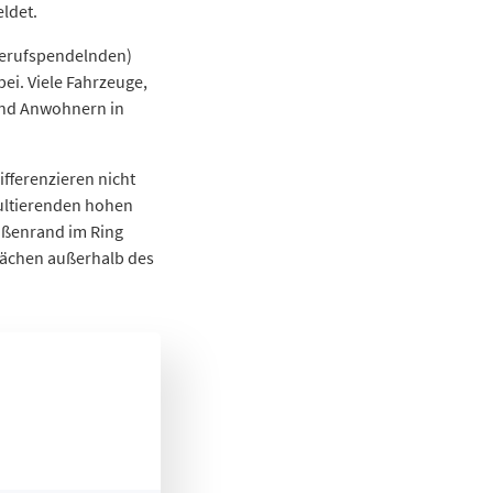
eldet.
 Berufspendelnden)
ei. Viele Fahrzeuge,
und Anwohnern in
ifferenzieren nicht
ultierenden hohen
aßenrand im Ring
Flächen außerhalb des
ewerbliche Pkw-Halter je 100 Einwohnende