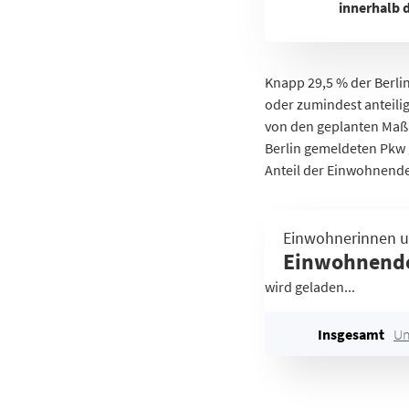
innerhalb 
Knapp 29,5 % der Berli
oder zumindest anteilig 
von den geplanten Maßna
Berlin gemeldeten Pkw 
Anteil der Einwohnend
Gebiet
Einwohnerinnen u
Stülerstraße
Einwohnende
Großer Tiergarten
wird geladen...
Lützowstraße
Körnerstraße
Insgesamt
Un
Wilhelmstraße
Unter den Linden
Leipziger Straße