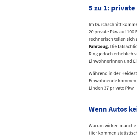
Charitéviertel
5 zu 1: private
Oranienburger Straße
Alexanderplatzviertel
Im Durchschnitt kommen
Karl-Marx-Allee
20 private Pkw auf 100
Heine-Viertel West
rechnerisch teilen sich 
Heine-Viertel Ost
Fahrzeug
. Die tatsächl
Nordbahnhof
Ring jedoch erheblich v
Invalidenstraße
Einwohnerinnen und E
Arkonaplatz
Huttenkiez
Während in der Heidestr
Beusselkiez
Einwohnende kommen, 
Linden 37 private Pkw.
Emdener Straße
Bremer Straße
Zwinglistraße
Wenn Autos ke
Elberfelder Straße
Stephankiez
Warum wirken manche S
Heidestraße
Hier kommen statistisc
Lübecker Straße