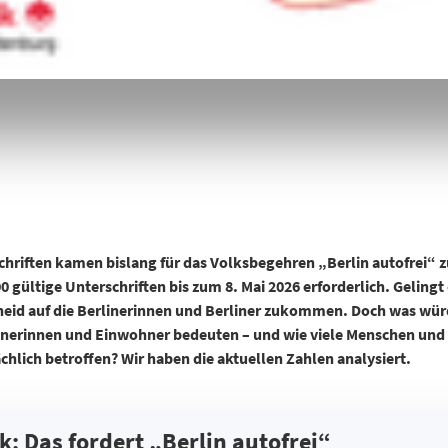
schriften kamen bislang für das Volksbegehren „Berlin autofrei“
00 gültige Unterschriften bis zum 8. Mai 2026 erforderlich. Gelin
heid auf die Berlinerinnen und Berliner zukommen.
Doch was würd
hnerinnen und Einwohner bedeuten – und wie viele Menschen und 
chlich betroffen? Wir haben die aktuellen Zahlen analysiert.
k: Das fordert „Berlin autofrei“