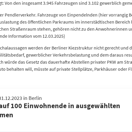
zeigt: Von den insgesamt 3.945 Fahrzeugen sind 3.102 gewerblich gem
5.970
3.326
t der Pendlerverkehr. Fahrzeuge von Einpendelnden (hier vorrangig
uslastung des öffentlichen Parkraums im innerstädtischen Bereich b
3.317
tlichen Straßenraum stehen, gehören nicht zu den Anwohnerinnen 
5.988
nde Information vom 12.03.2025)
14.258
10.751
chalaussagen werden der Berliner Kiezstruktur nicht gerecht und d
st
15.143
litätsbedarf, gewerblicher Verkehrsbelastung und dem daraus res
7.741
ch würde das Gesetz das dauerhafte Abstellen privater PKW am Str
8.669
to behalten will, müsste auf private Stellplätze, Parkhäuser oder 
5.400
5.522
9.094
Private Pkw-Halter je 100 Einwohnende
private und g
.12.2023 in Berlin
4.786
23,98
45,52
auf 100 Einwohnende in ausgewählten 
2.662
33,09
189,48
umen
5.562
17,59
25,38
10.912
18,36
34,37
12.259
26
43,46