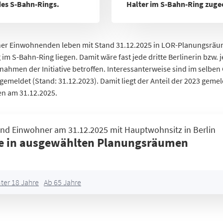
des S-Bahn-Rings.
Halter im S-Bahn-Ring zuge
ner Einwohnenden leben mit Stand 31.12.2025 in LOR-Planungsräum
im S-Bahn-Ring liegen. Damit wäre fast jede dritte Berlinerin bzw. j
hmen der Initiative betroffen. Interessanterweise sind im selben G
gemeldet (Stand: 31.12.2023). Damit liegt der Anteil der 2023 gem
en am 31.12.2025.
Einwohne
nd Einwohner am 31.12.2025 mit Hauptwohnsitz in Berlin
3.469
 in ausgewählten Planungsräumen
2.082
5.832
4.966
ter 18 Jahre
Ab 65 Jahre
2.950
1.901
8.907