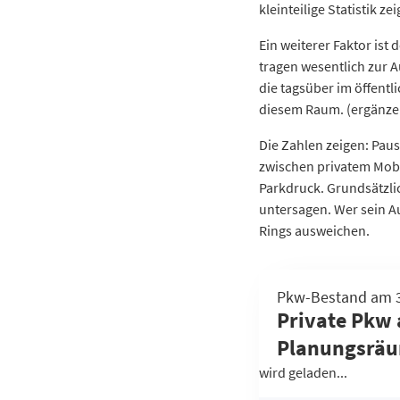
kleinteilige Statistik 
Thomasiusstraße
Zillesiedlung
Ein weiterer Faktor is
Lüneburger Straße
tragen wesentlich zur A
die tagsüber im öffen
Hansaviertel
diesem Raum. (ergänze
Brunnenstraße
Humboldthain Süd
Die Zahlen zeigen: Paus
Humboldthain Nordwe
zwischen privatem Mobi
Askanischer Platz
Parkdruck. Grundsätzli
Mehringplatz
untersagen. Wer sein Au
Am Berlin Museum
Rings ausweichen.
Moritzplatz
Prinzenstraße
Gebiet
Pkw-Bestand am 31
Wassertorplatz
Stülerstraße
Private Pkw 
Gleisdreieck
Großer Tiergarten
Planungsrä
Rathaus Yorckstraße
Lützowstraße
Viktoriapark
wird geladen...
Körnerstraße
Urbanstraße
Wilhelmstraße