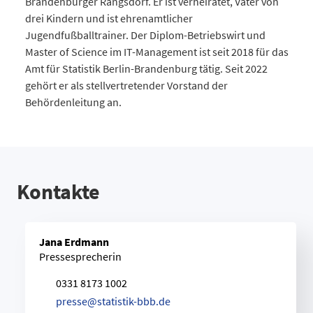
Brandenburger Rangsdorf. Er ist verheiratet, Vater von
drei Kindern und ist ehrenamtlicher
Jugendfußballtrainer. Der Diplom-Betriebswirt und
Master of Science im IT-Management ist seit 2018 für das
Amt für Statistik Berlin-Brandenburg tätig. Seit 2022
gehört er als stellvertretender Vorstand der
Behördenleitung an.
Kontakte
Jana Erdmann
Pressesprecherin
0331 8173 1002
p
r
e
s
s
e
@
s
t
a
t
i
s
t
i
k
-
b
b
b
.
d
e