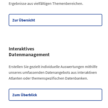
Ergebnisse aus vielfältigen Themenbereichen.
Gesellschaft
64
Wirtschaft
90
Meine Region
5
Zur Übersicht
Datentabelle zum Diagramm
Interaktives
Datenmanagement
Kategorie
Erstellen Sie gezielt individuelle Auswertungen mithilfe
Atlanten
unseres umfassenden Datenangebots aus interaktiven
Kommunales
3
Atlanten oder themenspezifischen Datenbanken.
Gesellschaftliches
2
Wahlen
9
Zensus
2
Zum Überblick
Datentabelle zum Diagramm