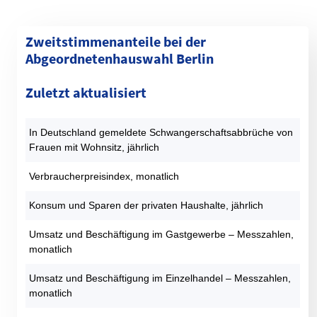
Zweitstimmenanteile bei der
Abgeordnetenhauswahl Berlin
Kategorie
1990 (%)
1995 (%)
1999 (%)
2001 (%)
2006 (%)
Zuletzt aktualisiert
SPD
30,4
23,6
22,4
29,7
30,8
CDU
40,4
37,4
40,8
23,8
21,3
In Deutschland gemeldete Schwangerschaftsabbrüche von
GRÜNE
9,3
13,2
9,9
9,1
13,1
Frauen mit Wohnsitz, jährlich
DIE LINKE
9,2
14,6
17,7
22,6
13,4
AfD
0
0
0
0
0
Verbraucherpreisindex, monatlich
FDP
7,1
2,5
2,2
9,9
7,6
Konsum und Sparen der privaten Haushalte, jährlich
PIRATEN
0
0
0
0
0
Sonstige
3,6
8,6
7
5
13,7
Umsatz und Beschäftigung im Gastgewerbe – Messzahlen,
monatlich
Datentabelle: Abgeordnetenhauswahlen Berlin – Zweitstimmen
Umsatz und Beschäftigung im Einzelhandel – Messzahlen,
monatlich