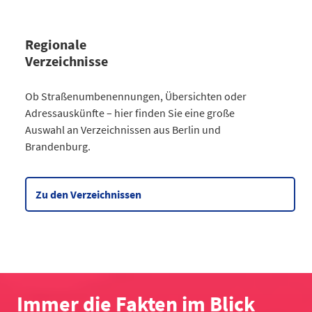
Regionale
Verzeichnisse
Kategorie
Ob Straßenumbenennungen, Übersichten oder
Straßenumbenennungen Berlin
Adressauskünfte – hier finden Sie eine große
2013
7
Auswahl an Verzeichnissen aus Berlin und
2014
8
Brandenburg.
2015
8
2016
3
2017
3
Zu den Verzeichnissen
2018
4
2019
2
2020
5
2021
6
2022
2
2023
10
Immer die Fakten im Blick