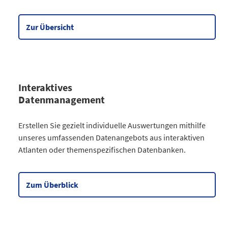
Wirtschaft
90
Meine Region
5
Zur Übersicht
Datentabelle zum Diagramm
Interaktives
Datenmanagement
Kategorie
Erstellen Sie gezielt individuelle Auswertungen mithilfe
Atlanten
unseres umfassenden Datenangebots aus interaktiven
Kommunales
3
Atlanten oder themenspezifischen Datenbanken.
Gesellschaftliches
2
Wahlen
9
Zensus
2
Zum Überblick
Datentabelle zum Diagramm