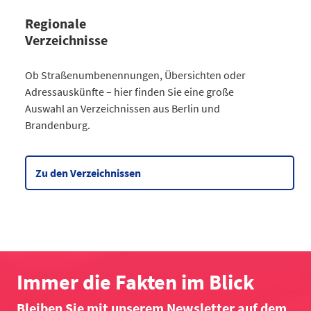
Regionale
Verzeichnisse
Kategorie
Ob Straßenumbenennungen, Übersichten oder
Straßenumbenennungen Berlin
Adressauskünfte – hier finden Sie eine große
2013
7
Auswahl an Verzeichnissen aus Berlin und
2014
8
Brandenburg.
2015
8
2016
3
2017
3
Zu den Verzeichnissen
2018
4
2019
2
2020
5
2021
6
2022
2
2023
10
Immer die Fakten im Blick
2024
4
Bleiben Sie mit unserem Newsletter auf dem
2025
6