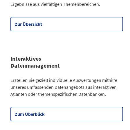
Ergebnisse aus vielfältigen Themenbereichen.
Gesellschaft
64
Wirtschaft
90
Meine Region
5
Zur Übersicht
Datentabelle zum Diagramm
Interaktives
Datenmanagement
Kategorie
Erstellen Sie gezielt individuelle Auswertungen mithilfe
Atlanten
unseres umfassenden Datenangebots aus interaktiven
Kommunales
3
Atlanten oder themenspezifischen Datenbanken.
Gesellschaftliches
2
Wahlen
9
Zensus
2
Zum Überblick
Datentabelle zum Diagramm