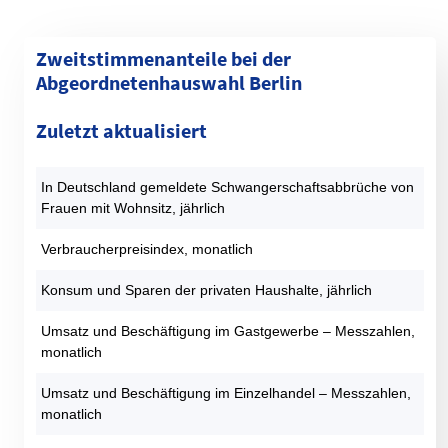
Zweitstimmenanteile bei der
Abgeordnetenhauswahl Berlin
Kategorie
1990 (%)
1995 (%)
1999 (%)
2001 (%)
2006 (%)
Zuletzt aktualisiert
SPD
30,4
23,6
22,4
29,7
30,8
CDU
40,4
37,4
40,8
23,8
21,3
In Deutschland gemeldete Schwangerschaftsabbrüche von
GRÜNE
9,3
13,2
9,9
9,1
13,1
Frauen mit Wohnsitz, jährlich
DIE LINKE
9,2
14,6
17,7
22,6
13,4
AfD
0
0
0
0
0
Verbraucherpreisindex, monatlich
FDP
7,1
2,5
2,2
9,9
7,6
Konsum und Sparen der privaten Haushalte, jährlich
PIRATEN
0
0
0
0
0
Sonstige
3,6
8,6
7
5
13,7
Umsatz und Beschäftigung im Gastgewerbe – Messzahlen,
monatlich
Datentabelle: Abgeordnetenhauswahlen Berlin – Zweitstimmen
Umsatz und Beschäftigung im Einzelhandel – Messzahlen,
monatlich