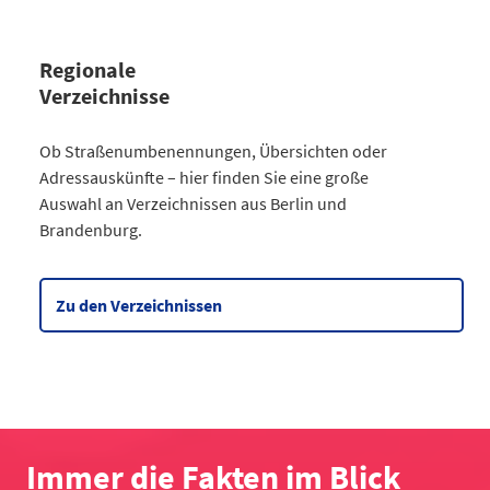
Regionale
Verzeichnisse
Kategorie
Ob Straßenumbenennungen, Übersichten oder
Straßenumbenennungen Berlin
Adressauskünfte – hier finden Sie eine große
2013
7
Auswahl an Verzeichnissen aus Berlin und
2014
8
Brandenburg.
2015
8
2016
3
2017
3
Zu den Verzeichnissen
2018
4
2019
2
2020
5
2021
6
2022
2
2023
10
Immer die Fakten im Blick