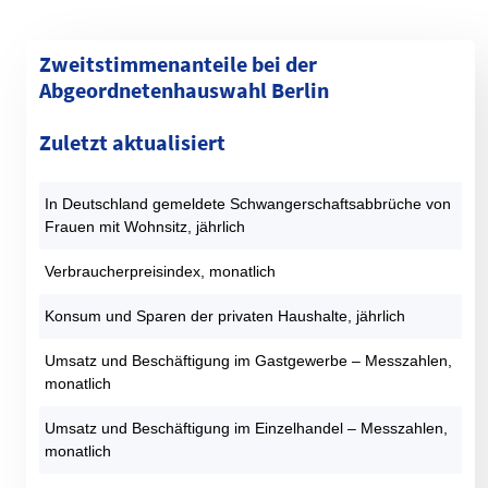
Zweitstimmenanteile bei der
Abgeordnetenhauswahl Berlin
Kategorie
1990 (%)
1995 (%)
1999 (%)
2001 (%)
2006 (%)
Zuletzt aktualisiert
SPD
30,4
23,6
22,4
29,7
30,8
CDU
40,4
37,4
40,8
23,8
21,3
In Deutschland gemeldete Schwangerschaftsabbrüche von
GRÜNE
9,3
13,2
9,9
9,1
13,1
Frauen mit Wohnsitz, jährlich
DIE LINKE
9,2
14,6
17,7
22,6
13,4
AfD
0
0
0
0
0
Verbraucherpreisindex, monatlich
FDP
7,1
2,5
2,2
9,9
7,6
Konsum und Sparen der privaten Haushalte, jährlich
PIRATEN
0
0
0
0
0
Sonstige
3,6
8,6
7
5
13,7
Umsatz und Beschäftigung im Gastgewerbe – Messzahlen,
monatlich
Datentabelle: Abgeordnetenhauswahlen Berlin – Zweitstimmen
Umsatz und Beschäftigung im Einzelhandel – Messzahlen,
monatlich