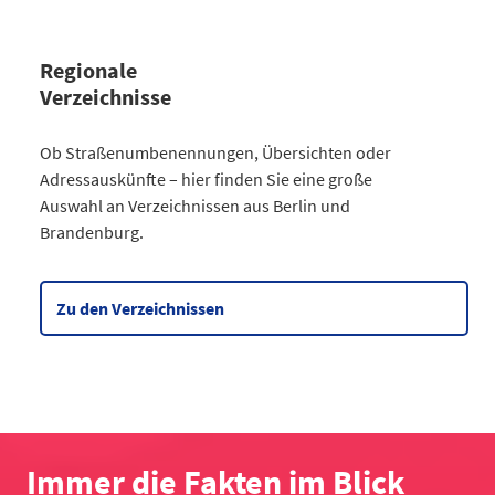
Regionale
Verzeichnisse
Kategorie
Ob Straßenumbenennungen, Übersichten oder
Straßenumbenennungen Berlin
Adressauskünfte – hier finden Sie eine große
2013
7
Auswahl an Verzeichnissen aus Berlin und
2014
8
Brandenburg.
2015
8
2016
3
2017
3
Zu den Verzeichnissen
2018
4
2019
2
2020
5
2021
6
2022
2
2023
10
Immer die Fakten im Blick