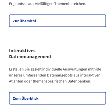
Ergebnisse aus vielfältigen Themenbereichen.
Gesellschaft
64
Wirtschaft
90
Meine Region
5
Zur Übersicht
Datentabelle zum Diagramm
Interaktives
Datenmanagement
Kategorie
Erstellen Sie gezielt individuelle Auswertungen mithilfe
Atlanten
unseres umfassenden Datenangebots aus interaktiven
Kommunales
3
Atlanten oder themenspezifischen Datenbanken.
Gesellschaftliches
2
Wahlen
9
Zensus
2
Zum Überblick
Datentabelle zum Diagramm