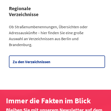
Regionale
Verzeichnisse
Kategorie
Ob Straßenumbenennungen, Übersichten oder
Straßenumbenennungen Berlin
Adressauskünfte – hier finden Sie eine große
2013
7
Auswahl an Verzeichnissen aus Berlin und
2014
8
Brandenburg.
2015
8
2016
3
2017
3
Zu den Verzeichnissen
2018
4
2019
2
2020
5
2021
6
2022
2
2023
10
Immer die Fakten im Blick
2024
4
Bleiben Sie mit unserem Newsletter auf dem
2025
6