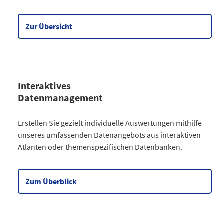
Wirtschaft
90
Meine Region
5
Zur Übersicht
Datentabelle zum Diagramm
Interaktives
Datenmanagement
Kategorie
Erstellen Sie gezielt individuelle Auswertungen mithilfe
Atlanten
unseres umfassenden Datenangebots aus interaktiven
Kommunales
3
Atlanten oder themenspezifischen Datenbanken.
Gesellschaftliches
2
Wahlen
9
Zensus
2
Zum Überblick
Datentabelle zum Diagramm