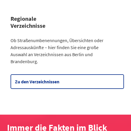
Regionale
Verzeichnisse
Kategorie
Ob Straßenumbenennungen, Übersichten oder
Straßenumbenennungen Berlin
Adressauskünfte – hier finden Sie eine große
2013
7
Auswahl an Verzeichnissen aus Berlin und
2014
8
Brandenburg.
2015
8
2016
3
2017
3
Zu den Verzeichnissen
2018
4
2019
2
2020
5
2021
6
2022
2
2023
10
Immer die Fakten im Blick