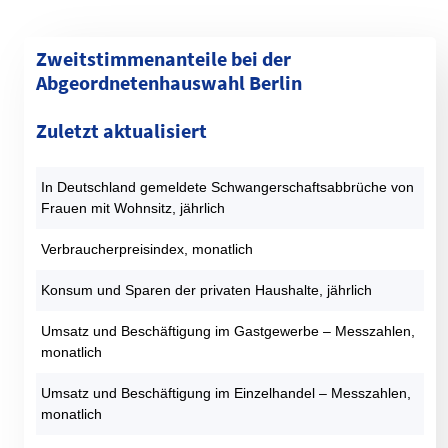
Zweitstimmenanteile bei der
Abgeordnetenhauswahl Berlin
Kategorie
1990 (%)
1995 (%)
1999 (%)
2001 (%)
2006 (%)
Zuletzt aktualisiert
SPD
30,4
23,6
22,4
29,7
30,8
CDU
40,4
37,4
40,8
23,8
21,3
In Deutschland gemeldete Schwangerschaftsabbrüche von
GRÜNE
9,3
13,2
9,9
9,1
13,1
Frauen mit Wohnsitz, jährlich
DIE LINKE
9,2
14,6
17,7
22,6
13,4
AfD
0
0
0
0
0
Verbraucherpreisindex, monatlich
FDP
7,1
2,5
2,2
9,9
7,6
Konsum und Sparen der privaten Haushalte, jährlich
PIRATEN
0
0
0
0
0
Sonstige
3,6
8,6
7
5
13,7
Umsatz und Beschäftigung im Gastgewerbe – Messzahlen,
monatlich
Datentabelle: Abgeordnetenhauswahlen Berlin – Zweitstimmen
Umsatz und Beschäftigung im Einzelhandel – Messzahlen,
monatlich