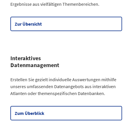
Ergebnisse aus vielfältigen Themenbereichen.
Gesellschaft
64
Wirtschaft
90
Meine Region
5
Zur Übersicht
Datentabelle zum Diagramm
Interaktives
Datenmanagement
Kategorie
Erstellen Sie gezielt individuelle Auswertungen mithilfe
Atlanten
unseres umfassenden Datenangebots aus interaktiven
Kommunales
3
Atlanten oder themenspezifischen Datenbanken.
Gesellschaftliches
2
Wahlen
9
Zensus
2
Zum Überblick
Datentabelle zum Diagramm