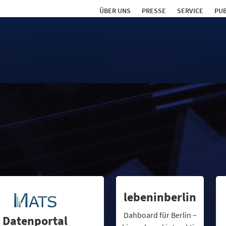
ÜBER UNS
PRESSE
SERVICE
PUB
lebeninberlin
Dahboard für Berlin –
Datenportal