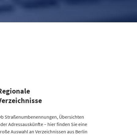
Regionale
Verzeichnisse
ategorie
b Straßenumbenennungen, Übersichten
Straßenumbenennungen Berlin
der Adressauskünfte – hier finden Sie eine
013
7
roße Auswahl an Verzeichnissen aus Berlin
014
8