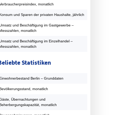
FDP
7,1
2,5
2,2
9,9
7,6
1,8
Verbraucherpreisindex, monatlich
PIRATEN
0
0
0
0
0
8,9
Konsum und Sparen der privaten Haushalte, jährlich
onstige
3,6
8,6
7
5
13,7
8,3
atentabelle: Abgeordnetenhauswahlen Berlin – Zweitstimmenanteil
Umsatz und Beschäftigung im Gastgewerbe –
Messzahlen, monatlich
Umsatz und Beschäftigung im Einzelhandel –
Messzahlen, monatlich
Beliebte Statistiken
Einwohnerbestand Berlin – Grunddaten
Bevölkerungsstand, monatlich
Gäste, Übernachtungen und
Beherbergungskapazität, monatlich