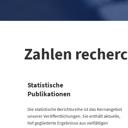
Zahlen recher
Statistische
Publikationen
Kategorie
Die statistische Berichtsreihe ist das Kernangebot
Anzahl Publikationen
unserer Veröffentlichungen. Sie enthält aktuelle,
Bevölkerung
30
tief gegliederte Ergebnisse aus vielfältigen
Gesellschaft
64