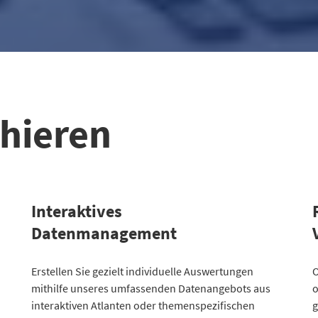
chieren
Interaktives
Datenmanagement
Kategorie
Erstellen Sie gezielt individuelle Auswertungen
Atlanten
K
O
mithilfe unseres umfassenden Datenangebots aus
o
Kommunales
3
2
interaktiven Atlanten oder themenspezifischen
g
Gesellschaftliches
2
2