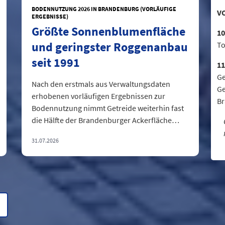
BODENNUTZUNG 2026 IN BRANDENBURG (VORLÄUFIGE
V
ERGEBNISSE)
Größte Sonnenblumenfläche
10
und geringster Roggenanbau
To
seit 1991
11
Ge
Nach den erstmals aus Verwaltungsdaten
Ge
erhobenen vorläufigen Ergebnissen zur
B
Bodennutzung nimmt Getreide weiterhin fast
die Hälfte der Brandenburger Ackerfläche
ein....
31.07.2026