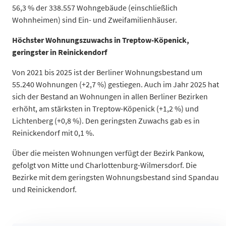
56,3 % der 338.557 Wohngebäude (einschließlich
2025
2.069.432
Wohnheimen) sind Ein- und Zweifamilienhäuser.
Datentabelle: Fortschreibung basierend auf den endgültigen 
Höchster Wohnungszuwachs in Treptow-Köpenick,
geringster in Reinickendorf
Von 2021 bis 2025 ist der Berliner Wohnungsbestand um
55.240 Wohnungen (+2,7 %) gestiegen. Auch im Jahr 2025 hat
sich der Bestand an Wohnungen in allen Berliner Bezirken
erhöht, am stärksten in Treptow-Köpenick (+1,2 %) und
Lichtenberg (+0,8 %). Den geringsten Zuwachs gab es in
Reinickendorf mit 0,1 %.
Über die meisten Wohnungen verfügt der Bezirk Pankow,
gefolgt von Mitte und Charlottenburg-Wilmersdorf. Die
Bezirke mit dem geringsten Wohnungsbestand sind Spandau
und Reinickendorf.