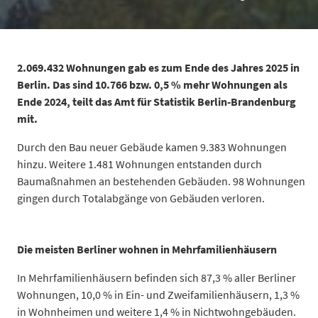
2.069.432
Wohnungen gab es zum Ende des Jahres 2025 in
Berlin. Das sind 10.766 bzw. 0,5 % mehr Wohnungen als
Ende 2024, teilt das Amt für Statistik Berlin-Brandenburg
mit.
Durch den Bau neuer Gebäude kamen 9.383 Wohnungen
hinzu. Weitere 1.481 Wohnungen entstanden durch
Baumaßnahmen an bestehenden Gebäuden. 98 Wohnungen
gingen durch Totalabgänge von Gebäuden verloren.
Anzahl
Wohnungsbesta
Die meisten Berliner wohnen in Mehrfamilienhäusern
2021
2.014.192
2022
2.028.467
In Mehrfamilienhäusern befinden sich 87,3 % aller Berliner
2023
2.043.583
Wohnungen, 10,0 % in Ein- und Zweifamilienhäusern, 1,3 %
2024
in Wohnheimen und weitere 1,4 % in Nichtwohngebäuden.
2.058.666