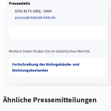
Pressestelle
0331 8173-1002, -1004
p
r
e
s
s
e
@
s
t
a
t
i
s
t
i
k
-
b
b
b
.
d
e
Weitere Daten finden Sie im statistischen Bericht.
Fortschreibung des Wohngebäude- und
Wohnungsbestandes
Ähnliche Pressemitteilungen