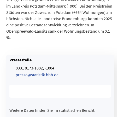
im Landkreis Potsdam-Mittelmark (+900). Bei den kreisfreien
Städten war der Zuwachs in Potsdam (+664 Wohnungen) am
höchsten. Nicht alle Landkreise Brandenburgs konnten 2025
eine positive Bestandsentwicklung verzeichnen. In
Oberspreewald-Lausitz sank der Wohnungsbestand um 0,1
%.
Pressestelle
0331 8173-1002, -1004
p
r
e
s
s
e
@
s
t
a
t
i
s
t
i
k
-
b
b
b
.
d
e
Weitere Daten finden Sie im statistischen Bericht.