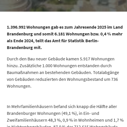
1.396.992 Wohnungen gab es zum Jahresende 2025 im Land
Brandenburg und somit 6.181 Wohnungen bzw. 0,4 % mehr
als Ende 2024, teilt das Amt für Statistik Berlin-
Brandenburg mit.
Durch den Bau neuer Gebäude kamen 5.917 Wohnungen
hinzu. Zusätzliche 1.000
Wohnungen entstanden durch
Baumaßnahmen an bestehenden Gebäuden. Totalabgänge
von Gebäuden reduzierten den Wohnungsbestand um 736
Wohnungen.
Anzahl
Wohnungsbes
In Mehrfamilienhäusern befand sich knapp die Hälfte aller
2021
1.364.117
Brandenburger Wohnungen (49,1 %), in Ein- und
2022
1.371.874
Zweifamilienhäusern 48,3 %, 0,9 % in Wohnheimen und 1,7 %
2023
1.382.084
in Nichtwohngebäuden. 87,0 % der 712.615 Wohngebäude