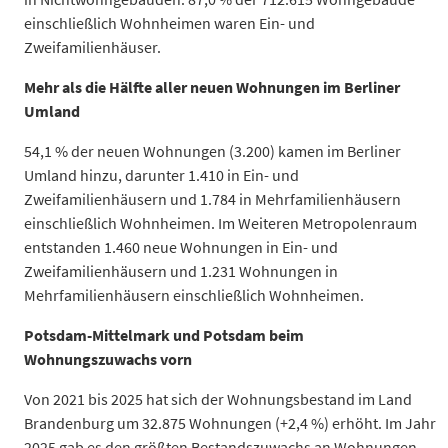
2024
1.390.811
einschließlich Wohnheimen waren Ein- und
2025
1.396.992
Zweifamilienhäuser.
Datentabelle: Fortschreibung basierend auf den endgültigen
Mehr als die Hälfte aller neuen Wohnungen im Berliner
Umland
54,1 % der neuen Wohnungen (3.200) kamen im Berliner
Umland hinzu, darunter 1.410 in Ein- und
Zweifamilienhäusern und 1.784 in Mehrfamilienhäusern
einschließlich Wohnheimen. Im Weiteren Metropolenraum
entstanden 1.460 neue Wohnungen in Ein- und
Zweifamilienhäusern und 1.231 Wohnungen in
Mehrfamilienhäusern einschließlich Wohnheimen.
Potsdam-Mittelmark und Potsdam beim
Wohnungszuwachs vorn
Von 2021 bis 2025 hat sich der Wohnungsbestand im Land
Brandenburg um 32.875 Wohnungen (+2,4 %) erhöht. Im Jahr
2025 gab es den größten Bestandszuwachs an Wohnungen