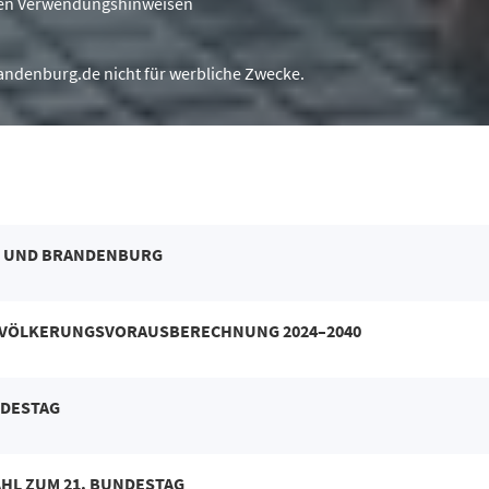
n den Verwendungshinweisen
brandenburg.de nicht für werbliche Zwecke.
IN UND BRANDENBURG
EVÖLKERUNGSVORAUSBERECHNUNG 2024
–
2040
NDESTAG
L ZUM 21. BUNDESTAG