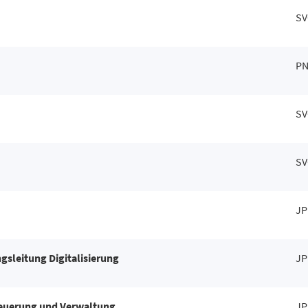
SV
P
SV
SV
JP
gsleitung Digitalisierung
JP
teuerung und Verwaltung
JP