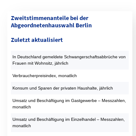
Zweitstimmenanteile bei der
Abgeordnetenhauswahl Berlin
Kategorie
1990 (%)
1995 (%)
1999 (%)
2001 (%)
2006 (%)
Zuletzt aktualisiert
SPD
30,4
23,6
22,4
29,7
30,8
CDU
40,4
37,4
40,8
23,8
21,3
In Deutschland gemeldete Schwangerschaftsabbrüche von
GRÜNE
9,3
13,2
9,9
9,1
13,1
Frauen mit Wohnsitz, jährlich
DIE LINKE
9,2
14,6
17,7
22,6
13,4
AfD
0
0
0
0
0
Verbraucherpreisindex, monatlich
FDP
7,1
2,5
2,2
9,9
7,6
Konsum und Sparen der privaten Haushalte, jährlich
PIRATEN
0
0
0
0
0
Sonstige
3,6
8,6
7
5
13,7
Umsatz und Beschäftigung im Gastgewerbe – Messzahlen,
monatlich
Datentabelle: Abgeordnetenhauswahlen Berlin – Zweitstimmen
Umsatz und Beschäftigung im Einzelhandel – Messzahlen,
monatlich