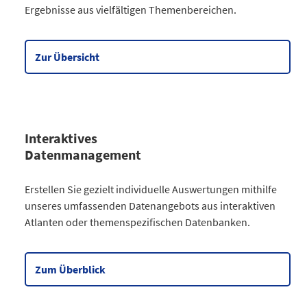
Ergebnisse aus vielfältigen Themenbereichen.
Gesellschaft
64
Wirtschaft
90
Meine Region
5
Zur Übersicht
Datentabelle zum Diagramm
Interaktives
Datenmanagement
Kategorie
Erstellen Sie gezielt individuelle Auswertungen mithilfe
Atlanten
unseres umfassenden Datenangebots aus interaktiven
Kommunales
3
Atlanten oder themenspezifischen Datenbanken.
Gesellschaftliches
2
Wahlen
9
Zensus
2
Zum Überblick
Datentabelle zum Diagramm