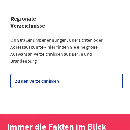
Regionale
Verzeichnisse
Kategorie
Ob Straßenumbenennungen, Übersichten oder
Straßenumbenennungen Berlin
Adressauskünfte – hier finden Sie eine große
2013
7
Auswahl an Verzeichnissen aus Berlin und
2014
8
Brandenburg.
2015
8
2016
3
2017
3
Zu den Verzeichnissen
2018
4
2019
2
2020
5
2021
6
2022
2
2023
10
Immer die Fakten im Blick