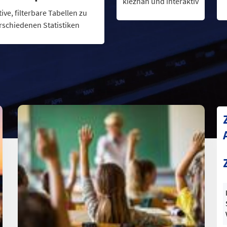
kieznah und interaktiv
tive, filterbare Tabellen zu
rschiedenen Statistiken
K
D
A