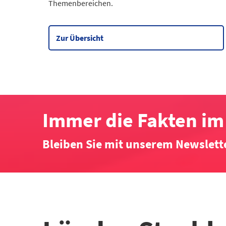
Themenbereichen.
Wirtschaft
90
Meine Region
5
Datentabelle zum Diagramm
Zur Übersicht
Immer die Fakten im 
Bleiben Sie mit unserem Newslett