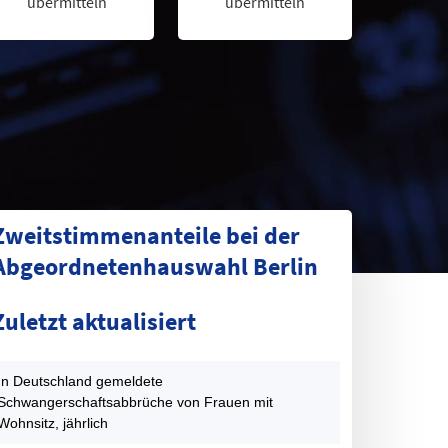
übermitteln
übermitteln
Zweitstimmenanteile bei der
Abgeordnetenhauswahl Berlin
ategorie
1990 (%)
1995 (%)
1999 (%)
2001 (%)
2006 (%)
2011 
Zuletzt aktualisiert
SPD
30,4
23,6
22,4
29,7
30,8
28,3
CDU
40,4
37,4
40,8
23,8
21,3
23,3
GRÜNE
9,3
13,2
9,9
9,1
13,1
17,6
In Deutschland gemeldete
Schwangerschaftsabbrüche von Frauen mit
IE LINKE
9,2
14,6
17,7
22,6
13,4
11,7
Wohnsitz, jährlich
fD
0
0
0
0
0
0