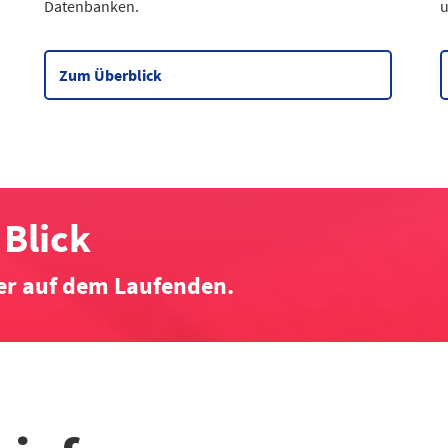
Datenbanken.
Wahlen
9
2
Zensus
2
2
2
Datentabelle zum Diagramm
Zum Überblick
2
2
2
2
2
2
Blick
2
2
er auf dem Laufenden.
D