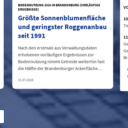
BODENNUTZUNG 2026 IN BRANDENBURG (VORLÄUFIGE
V
ERGEBNISSE)
Größte Sonnenblumenfläche
10
und geringster Roggenanbau
To
seit 1991
11
Ge
Nach den erstmals aus Verwaltungsdaten
Ge
erhobenen vorläufigen Ergebnissen zur
B
Bodennutzung nimmt Getreide weiterhin fast
die Hälfte der Brandenburger Ackerfläche
ein....
31.07.2026