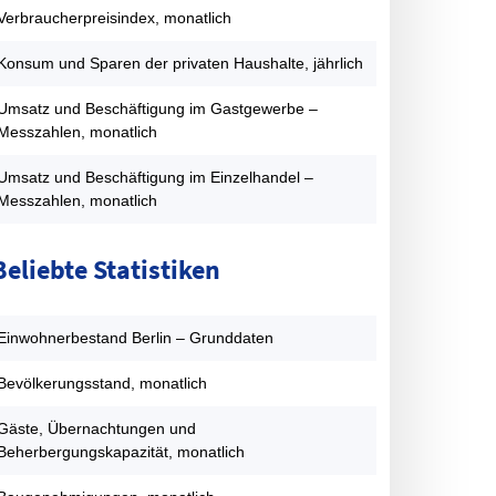
FDP
7,1
2,5
2,2
9,9
7,6
1,8
Verbraucherpreisindex, monatlich
PIRATEN
0
0
0
0
0
8,9
Konsum und Sparen der privaten Haushalte, jährlich
onstige
3,6
8,6
7
5
13,7
8,3
atentabelle: Abgeordnetenhauswahlen Berlin – Zweitstimmenanteil
Umsatz und Beschäftigung im Gastgewerbe –
Messzahlen, monatlich
Umsatz und Beschäftigung im Einzelhandel –
Messzahlen, monatlich
Beliebte Statistiken
Einwohnerbestand Berlin – Grunddaten
Bevölkerungsstand, monatlich
Gäste, Übernachtungen und
Beherbergungskapazität, monatlich