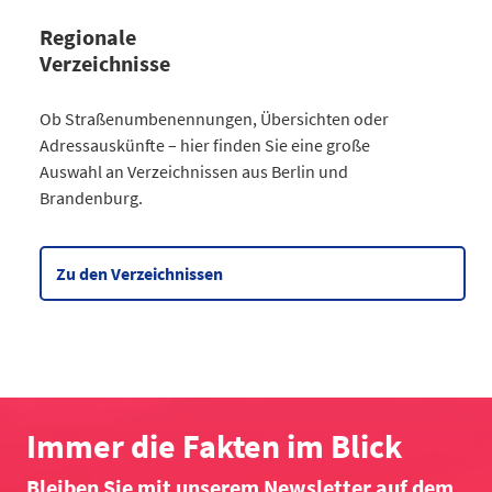
Regionale
Verzeichnisse
Kategorie
Ob Straßenumbenennungen, Übersichten oder
Straßenumbenennungen Berlin
Adressauskünfte – hier finden Sie eine große
2013
7
Auswahl an Verzeichnissen aus Berlin und
2014
8
Brandenburg.
2015
8
2016
3
2017
3
Zu den Verzeichnissen
2018
4
2019
2
2020
5
2021
6
2022
2
2023
10
Immer die Fakten im Blick
2024
4
Bleiben Sie mit unserem Newsletter auf dem
2025
6