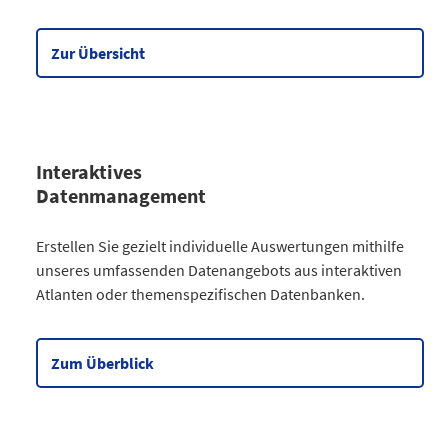
Wirtschaft
90
Meine Region
5
Zur Übersicht
Datentabelle zum Diagramm
Interaktives
Datenmanagement
Kategorie
Erstellen Sie gezielt individuelle Auswertungen mithilfe
Atlanten
unseres umfassenden Datenangebots aus interaktiven
Kommunales
3
Atlanten oder themenspezifischen Datenbanken.
Gesellschaftliches
2
Wahlen
9
Zensus
2
Zum Überblick
Datentabelle zum Diagramm