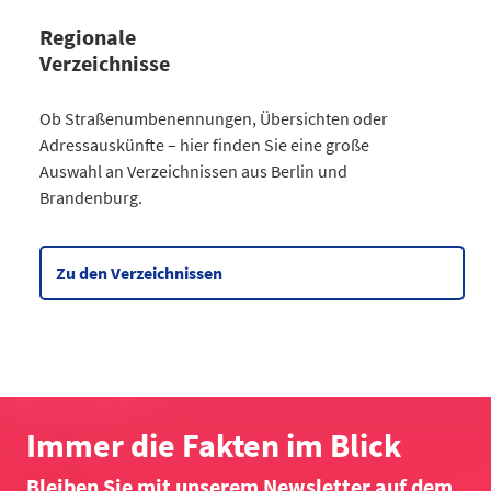
Regionale
Verzeichnisse
Kategorie
Ob Straßenumbenennungen, Übersichten oder
Straßenumbenennungen Berlin
Adressauskünfte – hier finden Sie eine große
2013
7
Auswahl an Verzeichnissen aus Berlin und
2014
8
Brandenburg.
2015
8
2016
3
2017
3
Zu den Verzeichnissen
2018
4
2019
2
2020
5
2021
6
2022
2
2023
10
Immer die Fakten im Blick
2024
4
Bleiben Sie mit unserem Newsletter auf dem
2025
6