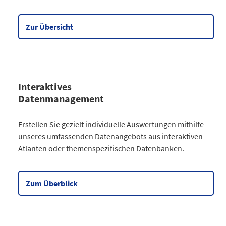
Wirtschaft
90
Meine Region
5
Zur Übersicht
Datentabelle zum Diagramm
Interaktives
Datenmanagement
Kategorie
Erstellen Sie gezielt individuelle Auswertungen mithilfe
Atlanten
unseres umfassenden Datenangebots aus interaktiven
Kommunales
3
Atlanten oder themenspezifischen Datenbanken.
Gesellschaftliches
2
Wahlen
9
Zensus
2
Zum Überblick
Datentabelle zum Diagramm