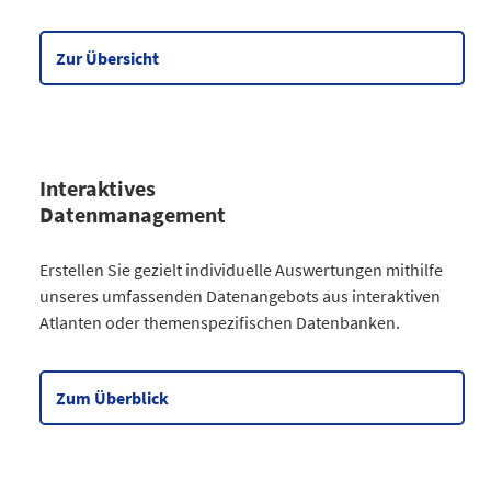
Wirtschaft
90
Meine Region
5
Zur Übersicht
Datentabelle zum Diagramm
Interaktives
Datenmanagement
Kategorie
Erstellen Sie gezielt individuelle Auswertungen mithilfe
Atlanten
unseres umfassenden Datenangebots aus interaktiven
Kommunales
3
Atlanten oder themenspezifischen Datenbanken.
Gesellschaftliches
2
Wahlen
9
Zensus
2
Zum Überblick
Datentabelle zum Diagramm