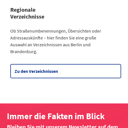
Regionale
Verzeichnisse
Kategorie
Ob Straßenumbenennungen, Übersichten oder
Straßenumbenennungen Berlin
Adressauskünfte – hier finden Sie eine große
2013
7
Auswahl an Verzeichnissen aus Berlin und
2014
8
Brandenburg.
2015
8
2016
3
2017
3
Zu den Verzeichnissen
2018
4
2019
2
2020
5
2021
6
2022
2
2023
10
Immer die Fakten im Blick
2024
4
Bleiben Sie mit unserem Newsletter auf dem
2025
6