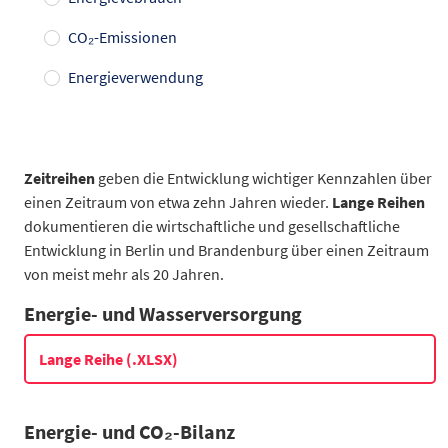
CO₂-Emissionen
Energieverwendung
Anzahl
Berlin (Betriebe)
Brandenburg (Betriebe)
2014
18
84
Zeitreihen
geben die Entwicklung wichtiger Kennzahlen über
2015
21
89
einen Zeitraum von etwa zehn Jahren wieder.
Lange Reihen
2016
27
100
dokumentieren die wirtschaftliche und gesellschaftliche
2017
26
98
Entwicklung in Berlin und Brandenburg über einen Zeitraum
2018
26
107
von meist mehr als 20 Jahren.
2019
28
109
Energie- und Wasserversorgung
2020
30
105
2021
32
108
Lange Reihe (.XLSX)
2022
35
106
2023
50
109
2024
55
107
Energie- und CO₂-Bilanz