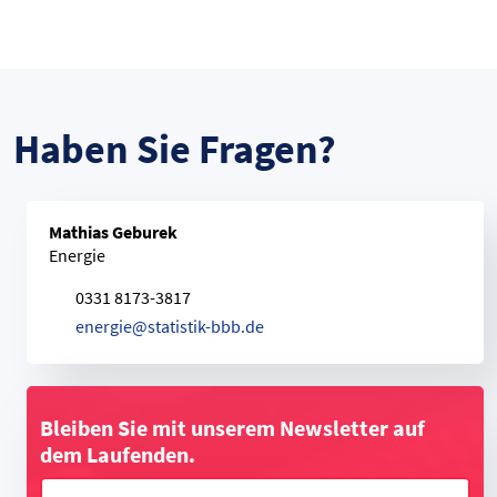
Haben Sie Fragen?
Mathias Geburek
Energie
0331 8173-3817
e
n
e
r
g
i
e
@
s
t
a
t
i
s
t
i
k
-
b
b
b
.
d
e
Bleiben Sie mit unserem Newsletter auf
dem Laufenden.