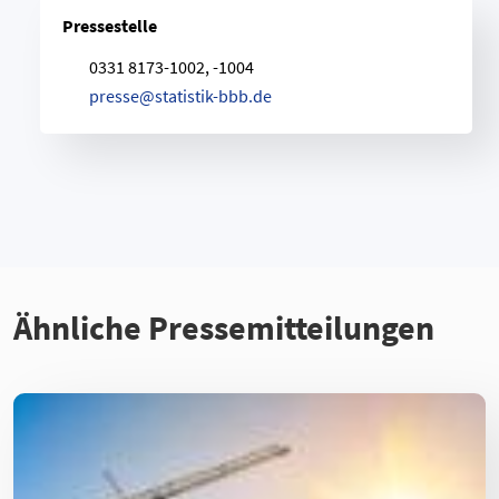
Pressestelle
0331 8173-1002, -1004
p
r
e
s
s
e
@
s
t
a
t
i
s
t
i
k
-
b
b
b
.
d
e
Ähnliche Pressemitteilungen