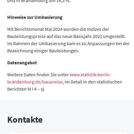
und in Brandenburg um 14,3 %.
Prozent
Hinweise zur Umbasierung
Wohngebäude insgesamt
Mit Berichtsmonat Mai 2024 wurden die Indizes der
Rohbauarbeiten
Bauleistungspreise auf das neue Basisjahr 2021 umgestellt.
Ausbauarbeiten
Im Rahmen der Umbasierung kam es zu Anpassungen bei der
Bürogebäude
Bezeichnung einiger Bauleistungen.
Gewerbliche Betriebsgebäude
Datenangebot
Instandhaltung von Wohngebäuden
Schönheitsreparaturen in einer Wohnung
Weitere Daten finden Sie unter
www.statistik-berlin-
Straßenbau
brandenburg.de/baupreise
, im Detail in den statistischen
Berichten M I 4 – vj.
Datentabelle: November 2024, Veränderungen gegenüber dem V
Kontakte