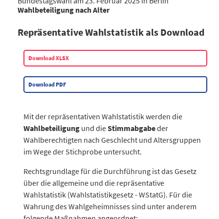
Bundestagswahl am 23. Februar 2025 in Berlin
Wahlbeteiligung nach Alter
%
Wahlbeteiligung in Berlin (%)
Repräsentative Wahlstatistik als Download
18 bis unter 21
74,6
21 bis unter 25
74,8
Download XLSX
25 bis unter 30
79,2
30 bis unter 35
81,6
Download PDF
35 bis unter 40
81,6
40 bis unter 45
83
45 bis unter 50
82,1
Mit der repräsentativen Wahlstatistik werden die
50 bis unter 60
83,2
Wahlbeteiligung
und die
Stimmabgabe
der
60 bis unter 70
82,9
Wahlberechtigten nach Geschlecht und Altersgruppen
70 und älter
im Wege der Stichprobe untersucht.
76,1
Insgesamt
80,3
Rechtsgrundlage für die Durchführung ist das Gesetz
Datentabelle: Bundestagswahl 2025 in Berlin – Wahlbeteiligun
über die allgemeine und die repräsentative
Wahlstatistik (Wahlstatistikgesetz - WStatG). Für die
Wahrung des Wahlgeheimnisses sind unter anderem
folgende Maßnahmen angeordnet: