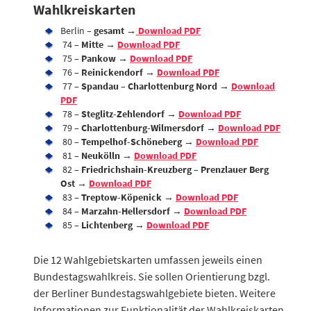
Wahlkreiskarten
Berlin –
gesamt
→
Download PDF
74 –
Mitte →
Download PDF
75 –
Pankow →
Download PDF
76 –
Reinickendorf →
Do
wnload PDF
77 –
Spandau – Charlottenburg Nord →
Download
PDF
78 –
Steglitz-Zehlendorf →
Download PDF
79 –
Charlottenburg-Wilmersdorf
→
Download PDF
80 –
Tempelhof-Schöneberg
→
Download PDF
81 –
Neukölln →
Download PDF
82 –
F
riedrichshain-Kreuzberg – Prenzlauer Berg
Ost
→
Download PDF
83 –
Treptow-Köpenick
→
Download PDF
84 –
Marzahn-Hellersdorf
→
Download PDF
85 –
Lichtenberg →
Download PDF
Die 12 Wahlgebietskarten umfassen jeweils einen
Bundestagswahlkreis. Sie sollen Orientierung bzgl.
der Berliner Bundestagswahlgebiete bieten. Weitere
Informationen zur Funktionalität der Wahlkreiskarten