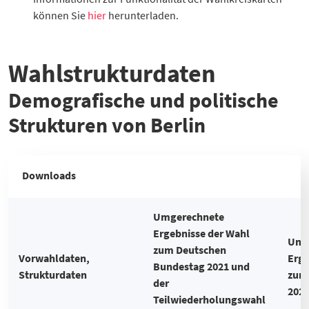
können Sie
hier
herunterladen.
Wahlstrukturdaten
Demografische und politische
Strukturen von Berlin
Downloads
Umgerechnete
Ergebnisse der Wahl
Umg
zum Deutschen
Vorwahldaten,
Erge
Bundestag 2021 und
Strukturdaten
zum
der
202
Teilwiederholungswahl