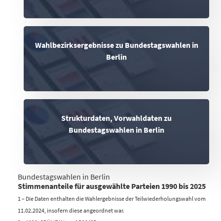
Wahlbezirksergebnisse zu Bundestagswahlen in
Berlin
Strukturdaten, Vorwahldaten zu
Bundestagswahlen in Berlin
Bundestagswahlen in Berlin
Stimmenanteile für ausgewählte Parteien 1990 bis 2025
1 – Die Daten enthalten die Wahlergebnisse der Teilwiederholungswahl vom
%
SPD (%)
GRÜNE/B 90² (%)
CDU (%)
Die Linke³ (%)
11.02.2024, insofern diese angeordnet war.
1990
30,6
7,2
39,4
9,7