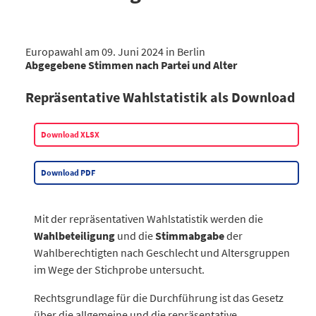
Europawahl am 09. Juni 2024 in Berlin
Abgegebene Stimmen nach Partei und Alter
Prozent
70 und älter (%)
60 bis unter 70 (%)
45 bis unter 
Repräsentative Wahlstatistik als Download
Insgesamt
20,4
16,6
23,7
GRÜNE
9,6
13,8
27,9
Download XLSX
CDU
36,2
20
22,8
SPD
36,6
19,7
20,8
Download PDF
DIE LINKE
14,6
11,1
16
AfD
15,7
22,2
30,3
FDP
22,1
16,1
25
Mit der repräsentativen Wahlstatistik werden die
BSW
28,3
23
23,4
Wahlbeteiligung
und die
Stimmabgabe
der
Sonstige
5,8
9,6
20,8
Wahlberechtigten nach Geschlecht und Altersgruppen
im Wege der Stichprobe untersucht.
Datentabelle: nach Alter und Parteien – Für einzelne Parteie
Rechtsgrundlage für die Durchführung ist das Gesetz
über die allgemeine und die repräsentative