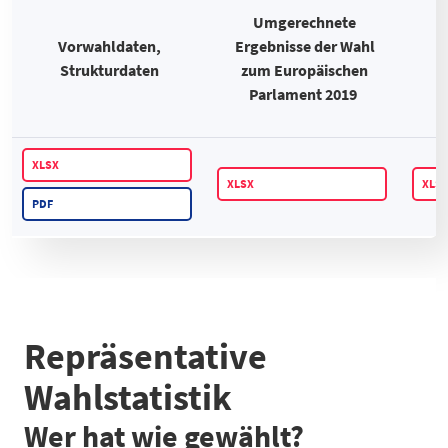
Umgerechnete
Vorwahldaten,
Ergebnisse der Wahl
S
Strukturdaten
zum Europäischen
W
Parlament 2019
XLSX
XLSX
XLS
PDF
Repräsentative
Wahlstatistik
Wer hat wie gewählt?