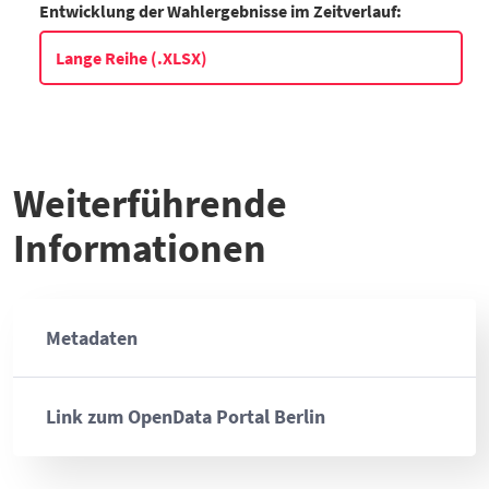
Entwicklung der Wahlergebnisse im Zeitverlauf:
1994
53,5
1999
39,9
Lange Reihe (.XLSX)
2004
38,6
2009
35,1
2014
46,7
2019
60,6
Weiterführende
2024
62,2
Datentabelle: Europawahlen in Berlin – Wahlbeteiligung 1994 
Informationen
Metadaten
Link zum OpenData Portal Berlin