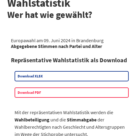
Wahlstatistik
Wer hat wie gewählt?
Europawahl am 09. Juni 2024 in Brandenburg
Abgegebene Stimmen nach Partei und Alter
Prozent
70 und älter (%)
60 bis unter 70 (%)
45 bis unter 
Repräsentative Wahlstatistik als Download
Insgesamt
22,4
21,6
25,3
AfD
13,3
20,8
29
Download XLSX
CDU
28,6
23,8
26,6
SPD
39,8
24,4
19,3
Download PDF
DIE LINKE
30
19,3
18,1
GRÜNE
12,9
19,2
30,4
FDP
17,7
19,5
26,6
Mit der repräsentativen Wahlstatistik werden die
BSW
30,1
25,8
24,3
Wahlbeteiligung
und die
Stimmabgabe
der
Sonstige
10,5
15,6
23
Wahlberechtigten nach Geschlecht und Altersgruppen
im Wege der Stichprobe untersucht.