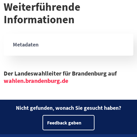
Weiterführende
2024
67,5
Datentabelle: Europawahlen – Wahlbeteiligung 1994 bis 2024
Informationen
Metadaten
Der Landeswahlleiter für Brandenburg auf
wahlen.brandenburg.de
Nicht gefunden, wonach Sie gesucht haben?
Feedback geben