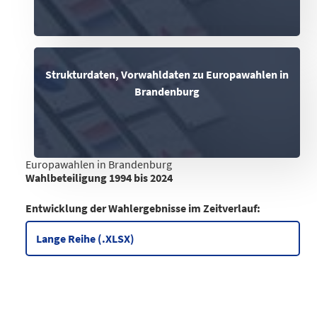
Strukturdaten, Vorwahldaten zu Europawahlen in
Brandenburg
Europawahlen in Brandenburg
Wahlbeteiligung 1994 bis 2024
%
Wahlbeteiligung (%)
Entwicklung der Wahlergebnisse im Zeitverlauf:
1994
41,5
1999
30
Lange Reihe (.XLSX)
2004
26,9
2009
29,9
2014
46,7
2019
59,5