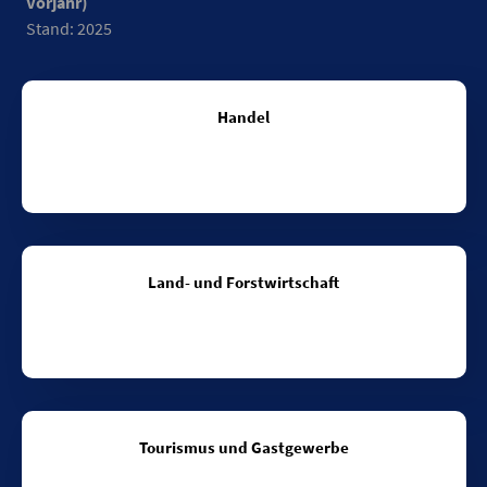
Vorjahr)
Stand: 2025
%
Berlin und Brandenburg (%)
2016
0,3
Handel
2017
1,1
2018
2
2019
3,8
2020
6,9
2021
5,8
2022
38,9
Land- und Forstwirtschaft
2023
-3,1
2024
-3,1
2025
-3,3
Datentabelle: Umsatz pro geleistete Arbeitsstunde im verarb
Tourismus und Gastgewerbe