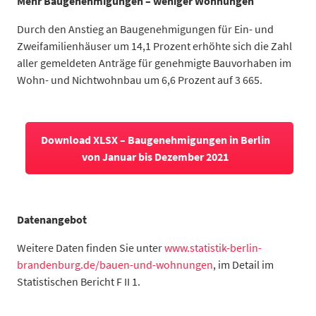
Mehr Baugenehmigungen – weniger Wohnungen
Durch den Anstieg an Baugenehmigungen für Ein- und
Zweifamilienhäuser um 14,1 Prozent erhöhte sich die Zahl
aller gemeldeten Anträge für genehmigte Bauvorhaben im
Wohn- und Nichtwohnbau um 6,6 Prozent auf 3 665.
Kategorie
genehmigte Wohnungen
2012
7.764
Download XLSX – Baugenehmigungen in Berlin
2013
10.101
von Januar bis Dezember 2021
2014
16.361
2015
17.935
2016
21.107
2017
21.562
Datenangebot
2018
21.029
Weitere Daten finden Sie unter
www.statistik-berlin-
2019
19.752
brandenburg.de/bauen-und-wohnungen
, im Detail im
2020
18.077
Statistischen Bericht F II 1.
2021
17.005
Datentabelle: 2012 bis 2021 – Anzahl genehmigter Wohnungen 