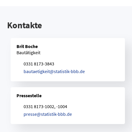
Kontakte
Brit Boche
Bautätigkeit
0331 8173-3843
b
a
u
t
a
e
t
i
g
k
e
i
t
@
s
t
a
t
i
s
t
i
k
-
b
b
b
.
d
e
Pressestelle
0331 8173-1002, -1004
p
r
e
s
s
e
@
s
t
a
t
i
s
t
i
k
-
b
b
b
.
d
e