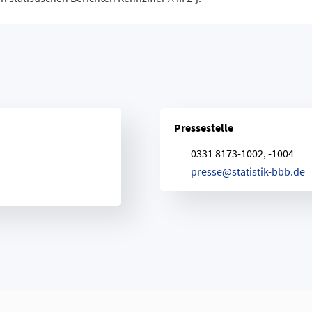
2.140
27.119
29.259
5.590
21.909
27.499
2.696
18.281
20.977
2 – Saldo Zu- und Fortzüge¹
Pressestelle
0331 8173-1002, -1004
p
r
e
s
s
e
@
s
t
a
t
i
s
t
i
k
-
b
b
b
.
d
e