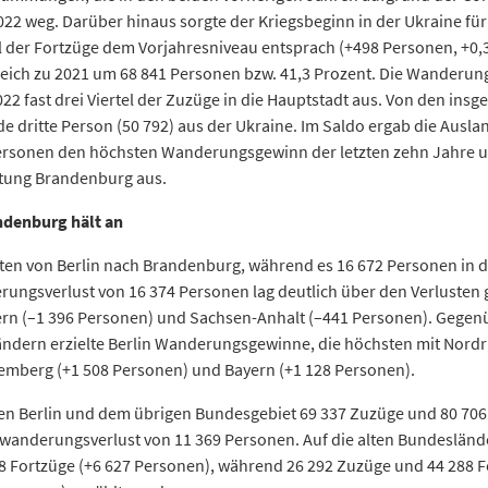
2022 weg. Darüber hinaus sorgte der Kriegsbeginn in der Ukraine fü
 der Fortzüge dem Vorjahresniveau entsprach (+498 Personen, +0,3 
leich zu 2021 um 68 841 Personen bzw. 41,3 Prozent. Die Wander
2 fast drei Viertel der Zuzüge in die Hauptstadt aus. Von den ins
e dritte Person (50 792) aus der Ukraine. Im Saldo ergab die Aus
ersonen den höchsten Wanderungsgewinn der letzten zehn Jahre u
tung Brandenburg aus.
denburg hält an
en von Berlin nach Brandenburg, während es 16 672 Personen in d
rungsverlust von 16 374 Personen lag deutlich über den Verlusten
 (–1 396 Personen) und Sachsen-Anhalt (–441 Personen). Gegen
dern erzielte Berlin Wanderungsgewinne, die höchsten mit Nordr
mberg (+1 508 Personen) und Bayern (+1 128 Personen).
en Berlin und dem übrigen Bundesgebiet 69 337 Zuzüge und 80 706
wanderungsverlust von 11 369 Personen. Auf die alten Bundesländ
8 Fortzüge (+6 627 Personen), während 26 292 Zuzüge und 44 288 F