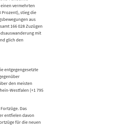
r einen vermehrten
Prozent), stieg die
ungsbewegungen aus
gesamt 166 028 Zuzügen
landsauswanderung mit
nd glich den
ie entgegengesetzte
 gegenüber
über den meisten
hein-Westfalen (+1 795
 Fortzüge. Das
er entfielen davon
ortzüge für die neuen