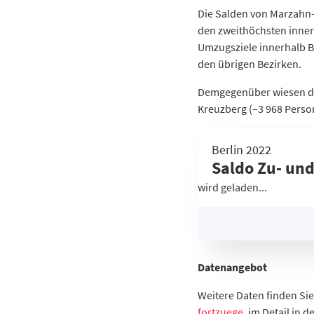
Die Salden von Marzahn-H
den zweithöchsten inner
Umzugsziele innerhalb 
den übrigen Bezirken.
Demgegenüber wiesen die
Kreuzberg (–3 968 Perso
Gebiet
Berlin 2022
-
Saldo Zu- und
-
wird geladen...
Mitte
Friedrichshain-Kreuzbe
Pankow
Charlottenburg-Wilmer
Spandau
Datenangebot
Steglitz-Zehlendorf
Weitere Daten finden Si
Tempelhof-Schöneberg
fortzuege
, im Detail in d