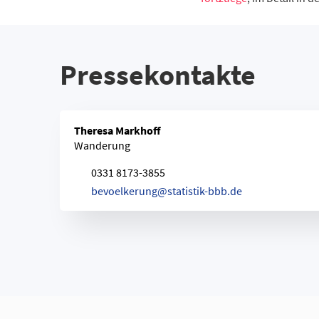
Neukölln
Treptow-Köpenick
Marzahn-Hellersdorf
Pressekontakte
Datentabelle: Berlin 202
Theresa Markhoff
Wanderung
0331 8173-3855
b
e
v
o
e
l
k
e
r
u
n
g
@
s
t
a
t
i
s
t
i
k
-
b
b
b
.
d
e