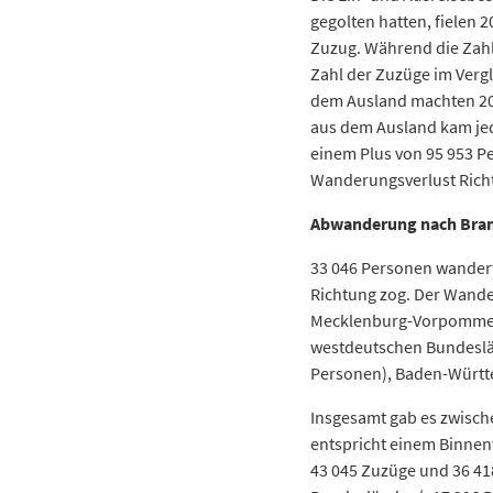
gegolten hatten, fielen 
Zuzug.
Während die Zahl
Zahl der Zuzüge im Verg
dem Ausland machten 202
aus dem Ausland kam jed
einem Plus von 95 953 P
Wanderungsverlust Rich
Abwanderung nach Bran
33 046 Personen wandert
Richtung zog. Der Wande
Mecklenburg-Vorpommern
westdeutschen Bundeslän
Personen), Baden-Württe
Insgesamt gab es zwisch
entspricht einem Binnen
43 045 Zuzüge und 36 41