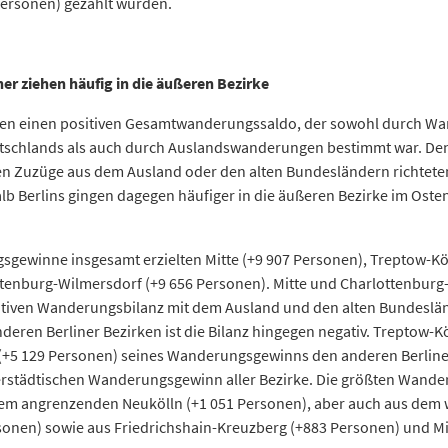
ersonen) gezählt wurden.
er ziehen häufig in die äußeren Bezirke
uzüge
Fortzüge
187.971
atten einen positiven Gesamtwanderungssaldo, der sowohl durch W
186.222
tschlands als auch durch Auslandswanderungen bestimmt war. Den
58.864
177.473
en Zuzüge aus dem Ausland oder den alten Bundesländern richteten 
64.577
lb Berlins gingen dagegen häufiger in die äußeren Bezirke im Ost
69.466
74.572
119.443
gewinne insgesamt erzielten Mitte (+9 907 Personen), Treptow-Kö
82.778
123.253
tenburg-Wilmersdorf (+9 656 Personen). Mitte und Charlottenburg
15.588
127.574
sitiven Wanderungsbilanz mit dem Ausland und den alten Bundeslä
78.130
137.459
eren Berliner Bezirken ist die Bilanz hingegen negativ. Treptow-
80.105
141.693
 (+5 129 Personen) seines Wanderungsgewinns den anderen Berline
84.744
161.440
rstädtischen Wanderungsgewinn aller Bezirke.
Die größten Wander
42.923
144.597
em angrenzenden Neukölln (+1 051 Personen),
aber auch aus dem 
sonen) sowie aus Friedrichshain-Kreuzberg (+883 Personen) und Mi
022 – Zu- und Fortzüge über die Landesgrenze Berlins