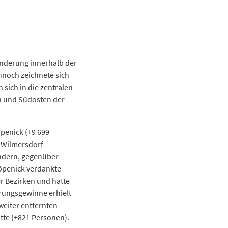
anderung innerhalb der
noch zeichnete sich
sich in die zentralen
en und Südosten der
penick (+9 699
-Wilmersdorf
ndern, gegenüber
Köpenick verdankte
r Bezirken und hatte
ungsgewinne erhielt
weiter entfernten
tte (+821 Personen).