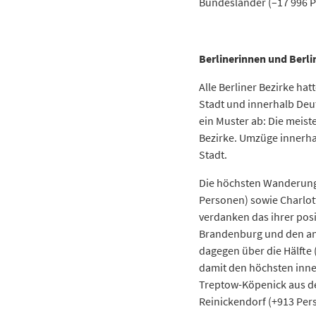
Bundesländer (–17 996 P
Anzahl
Berlinerinnen und Berlin
Z
Alle Berliner Bezirke h
Stadt und innerhalb Deu
2011
1
ein Muster ab: Die meist
2012
1
Bezirke. Umzüge innerha
2013
1
Stadt.
2014
1
Die höchsten Wanderungs
2015
1
Personen) sowie Charlot
2016
2
verdanken das ihrer po
2017
1
Brandenburg und den and
2018
1
dagegen über die Hälfte
2019
1
damit den höchsten inne
2020
1
Treptow-Köpenick aus d
Reinickendorf (+913 Per
Datentabelle: 2011 bis 2