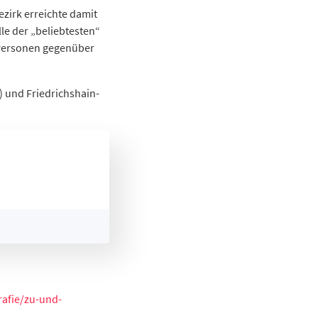
zirk erreichte damit
le der „beliebtesten“
 Personen gegenüber
) und Friedrichshain-
afie/zu-und-