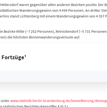
ellersdorf waren gegenüber allen anderen Bezirken positiv. Der Be
städtischen Wanderungsgewinn von 4 434 Personen. An dritter Stel
Berlins stand Lichtenberg mit einem Wanderungsgewinn von 4 357
 Bezirke Mitte (–7 252 Personen), Reinickendorf (–5 731 Personen
nen) die höchsten Binnenwanderungsverluste auf.
Saldo
Fortzüge
Zuzüge
Saldo
Fortzüge
Zuzüge
 Fortzüge¹ 
-
-
-
549
45.676
46.225
rg
-160
33.265
33.105
1.637
34.688
36.325
sdorf
963
34.311
35.274
2.325
18.392
20.717
1.468
22.472
23.940
e unter
www.statistik-berlin-brandenburg.de/bevoelkerung/demogr
2.068
31.876
33.944
en statistischen Berichten Kennziffer A III 2-j.