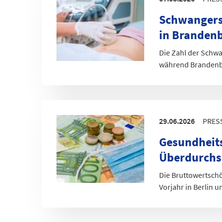
2020
253
177,2
Schwangers
2021
209,5
164,9
2022
262,6
178,5
in Branden
2023
273,5
210,3
Die Zahl der Schwan
Datentabelle: Je 1.000 Lebendgeborene – Schwangers
während Brandenbu
29.06.2026
PRES
Gesundheits
Überdurchs
Die Bruttowertsch
Vorjahr in Berlin 