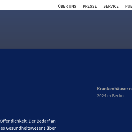
ÜBER UNS
PRESSE
SERVICE
PUB
Krankenhäuser n
2024 in Berlin
Kategorie
öffentliche Kran
fentlichkeit. Der Bedarf an
freigemeinnützi
n des Gesundheitswesens über
private Kranken