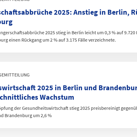
128,5
chaftsabbrüche 2025
:
Anstieg in Berlin, 
118,2
139,8
burg
152,6
gerschaftsabbrüche 2025 stieg in Berlin leicht um 0,3 % auf 9.720 F
chaftsabbrüche¹ nach Wohnsitz der Frau
rg einen Rückgang um 2 % auf 3.175 Fälle verzeichnete.
SEMITTEILUNG
wirtschaft 2025 in Berlin und Brandenbu
chnittliches Wachstum
öpfung der Gesundheitswirtschaft stieg 2025 preisbereinigt gegen
und Brandenburg um 2,6 %