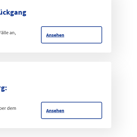
Rückgang
älle an,
Ansehen
rg
:
über dem
Ansehen