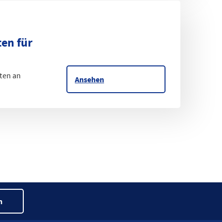
en für
ten an
Ansehen
n