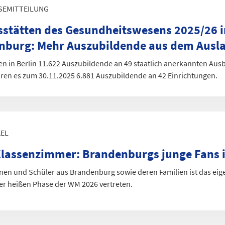
SEMITTEILUNG
2024
36.564
stätten des Gesundheitswesens 2025/26 i
Datentabelle: 1. Hochschulsemes
nburg
:
Mehr Auszubildende aus dem Ausl
en in Berlin 11.622 Auszubildende an 49 staatlich anerkannten Aus
ren es zum 30.11.2025 6.881 Auszubildende an 42 Einrichtungen.
KEL
 Klassenzimmer
:
Brandenburgs junge Fans 
nnen und Schüler aus Brandenburg sowie deren Familien ist das eig
er heißen Phase der WM 2026 vertreten.