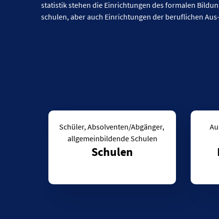
statistik stehen die Ein­rich­tungen des for­malen Bildu
schulen, aber auch Ein­richtungen der beruf­lichen Aus
Schüler, Absolventen/Abgänger, 
 Auszubildende, Prüfungen, 
allgemeinbildende Schulen
Schulen