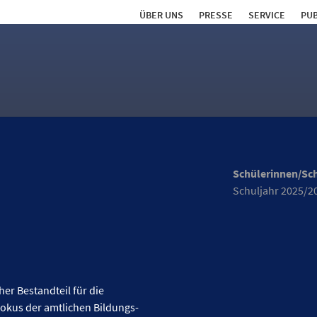
ÜBER UNS
PRESSE
SERVICE
PUB
Schülerinnen/Sc
Schuljahr 2025/2
Kategorie
Schülerinnen und
her Bestandteil für die
Studierende
okus der amt­lichen Bildungs­