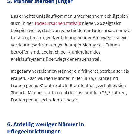
5. Männer sterben jünger
Brandenburg
5.869
Datentabelle: Hauptverursachende von Straßenverkehrsunfä
Das erhöhte Unfallaufkommen unter Männern schlägt sich
auch in der
Todesursachenstatistik
nieder. So zeigt sich
beispielsweise, dass von verschiedenen Todesursachen wie
Unfällen, bösartigen Neubildungen oder Atemwegs- sowie
Verdauungserkrankungen häufiger Männer als Frauen
betroffen sind. Lediglich bei Krankheiten des
Kreislaufsystems überwiegt der Frauenanteil.
Insgesamt verzeichnen Männer ein früheres Sterbealter als
Frauen. 2024 wurden Männer in Berlin 75,7 Jahre und
Frauen genau 81 Jahre alt. In Brandenburg verhält es sich
ähnlich. Männer starben mit durchschnittlich 76,2 Jahren,
Frauen genau sechs Jahre später.
Jahre
Männer (Jahre)
Frauen (Jahre)
Berlin
75,7
81
6. Anteilig weniger Männer in
Brandenburg
76,2
82,2
Pflegeeinrichtungen