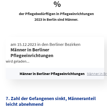
%
der Pflegebedürftigen in Pflegeeinrichtungen
2023 in Berlin sind Männer.
Gebiet
Pflegebedürftige in Pflegeeinr
am 15.12.2023 in den Berliner Bezirken
Mitte
1.212
Männer in Berliner
Friedrichshain-Kreuzberg
1.176
Pflegeeinrichtungen
Pankow
1.440
wird geladen...
Charlottenburg-Wilmersdorf
2.138
Spandau
1.024
Männer in Berliner Pflegeeinrichtungen
Männer in B
Steglitz-Zehlendorf
1.129
Tempelhof-Schöneberg
1.524
Neukölln
1.189
Treptow-Köpenick
1.103
7. Zahl der Gefangenen sinkt, Männeranteil
Marzahn-Hellersdorf
1.245
leicht abnehmend