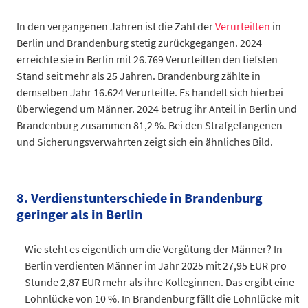
Lichtenberg
1.031
Reinickendorf
1.121
In den vergangenen Jahren ist die Zahl der
Verurteilten
in
Berlin und Brandenburg stetig zurückgegangen. 2024
Datentabelle: am 15.12.2023 in den Berliner Bezirken – Männer 
erreichte sie in Berlin mit 26.769 Verurteilten den tiefsten
Stand seit mehr als 25 Jahren. Brandenburg zählte in
demselben Jahr 16.624 Verurteilte. Es handelt sich hierbei
überwiegend um Männer. 2024 betrug ihr Anteil in Berlin und
Brandenburg zusammen 81,2 %. Bei den Strafgefangenen
und Sicherungsverwahrten zeigt sich ein ähnliches Bild.
Anzahl
Anzahl
Männer
Männer
Frauen
2004
2004
70.460
6.030
14.165
8. Verdienstunterschiede in Brandenburg
2005
2005
70.121
5.905
14.472
geringer als in Berlin
2006
2006
65.107
6.315
13.109
2007
2007
66.626
6.161
14.242
Wie steht es eigentlich um die Vergütung der Männer? In
2008
2008
65.850
5.775
14.883
Berlin verdienten Männer im Jahr 2025 mit 27,95 EUR pro
2009
2009
60.745
5.805
13.692
Stunde 2,87 EUR mehr als ihre Kolleginnen. Das ergibt eine
2010
2010
54.918
5.619
12.614
Lohnlücke von 10 %. In Brandenburg fällt die Lohnlücke mit