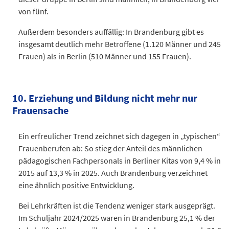
von fünf.
Außerdem besonders auffällig: In Brandenburg gibt es
insgesamt deutlich mehr Betroffene (1.120 Männer und 245
Frauen) als in Berlin (510 Männer und 155 Frauen).
Kategorie
Wert (Personen)
männlich
510
10. Erziehung und Bildung nicht mehr nur
weiblich
155
Frauensache
Datentabelle: Schwerbehinderte Menschen 2023 in Berlin auf
Ein erfreulicher Trend zeichnet sich dagegen in „typischen“
Frauenberufen ab: So stieg der Anteil des männlichen
pädagogischen Fachpersonals in Berliner Kitas von 9,4 % in
2015 auf 13,3 % in 2025. Auch Brandenburg verzeichnet
eine ähnlich positive Entwicklung.
Bei Lehrkräften ist die Tendenz weniger stark ausgeprägt.
Im Schuljahr 2024/2025 waren in Brandenburg 25,1 % der