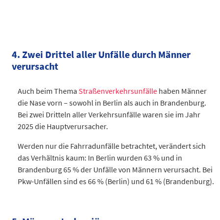
Kategorie
geschieden/Lebenspartnerschaft aufge
Männer Berlin
127.098
Frauen Berlin
192.114
4. Zwei Drittel aller Unfälle durch Männer
Männer Brandenburg
90.509
verursacht
Frauen Brandenburg
115.715
Auch beim Thema
Straßenverkehrsunfälle
haben Männer
Datentabelle: 2024 nach Familienstand – Bevölkerung ab 18 Ja
die Nase vorn – sowohl in Berlin als auch in Brandenburg.
Bei zwei Dritteln aller Verkehrsunfälle waren sie im Jahr
2025 die Hauptverursacher.
Werden nur die Fahrradunfälle betrachtet, verändert sich
das Verhältnis kaum: In Berlin wurden 63 % und in
Brandenburg 65 % der Unfälle von Männern verursacht. Bei
Pkw-Unfällen sind es 66 % (Berlin) und 61 % (Brandenburg).
Kategorie
Männer
Berlin
9.510