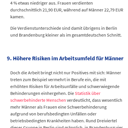
2011
2011
54.467
5.206
13.327
4 % etwas niedriger aus. Frauen verdienten
2012
2012
45.538
4.740
10.454
durchschnittlich 21,90 EUR, während auf Männer 22,79 EUR
2013
2013
kamen.
46.516
4.554
10.867
2014
2014
47.403
4.549
12.260
Die Verdienstunterschiede sind damit übrigens in Berlin
2015
2015
51.410
4.326
14.224
und Brandenburg kleiner als im gesamtdeutschen Schnitt.
2016
2016
48.880
4.117
13.096
2017
2017
EUR
Männer (EUR)
43.774
4.154
Frauen (EUR)
11.157
2018
2018
Berlin
27,95
43.351
3.949
25,08
10.850
9. Höhere Risiken im Arbeitsumfeld für Männer
2019
2019
Brandenburg
22,79
44.772
3.860
21,9
11.057
2020
2020
41.779
4.281
10.187
Datentabelle: Gender Pay Gap Bruttostundenverdienste 2025
Doch die Arbeit bringt nicht nur Positives mit sich: Männer
2021
2021
41.401
4.098
9.869
treten zum Beispiel vermehrt in Berufe ein, die mit
2022
2022
39.288
4.212
9.524
erhöhten Risiken für Arbeitsunfälle und schwerwiegende
2023
2023
38.325
4.411
9.235
Behinderungen einhergehen. Die
Statistik über
2024
2024
35.256
4.537
8.155
schwerbehinderte Menschen
verdeutlicht, dass wesentlich
mehr Männer als Frauen eine Schwerbehinderung
Datentabelle: Verurteilte 2004 bis 2024 in Berlin und Branden
Datentabelle: Strafgefangene und Sicherungsverwahrte 2004 
aufgrund von berufsbedingten Unfällen oder
betriebsbedingten Krankheiten haben. Rund Dreiviertel
dieser Gruppe in Berlin sind männlich, in Brandenburg vier