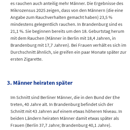
es rauchen auch anteilig mehr Männer. Die Ergebnisse des
Mikrozensus 2025 zeigen, dass von den Männern (die eine
Angabe zum Rauchverhalten gemacht haben) 23,5 %
mindestens gelegentlich rauchen. In Brandenburg sind es
21,1 %. Sie beginnen bereits um den 18. Geburtstag herum
mit dem Rauchen (Männer in Berlin mit 18,4 Jahren, in
Brandenburg mit 17,7 Jahren). Bei Frauen verhält es sich im
Durchschnitt ähnlich, sie greifen ein paar Monate später zur
ersten Zigarette.
Prozent
nicht-rauchend
rauchend
Männer in Berlin
672
207
3. Männer heiraten später
Frauen in Berlin
732
145
Männer in Brandenburg
426
114
Im Schnitt sind Berliner Männer, die in den Bund der Ehe
Frauen in Brandenburg
470
94
treten, 40 Jahre alt. In Brandenburg befindet sich der
Datentabelle: Rauchverhalten 2025
Schnitt mit 43 Jahren auf einem etwas höheren Niveau. In
beiden Ländern heiraten Männer damit etwas später als
Frauen (Berlin 37,7 Jahre; Brandenburg 40,1 Jahre).