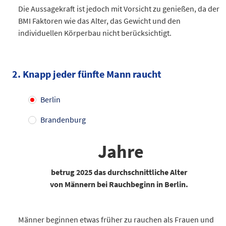
Die Aussagekraft ist jedoch mit Vorsicht zu genießen, da der
BMI Faktoren wie das Alter, das Gewicht und den
individuellen Körperbau nicht berücksichtigt.
Prozent
Männer (%)
Frauen (%)
BMI 18,5 bis 25
43
59,1
2. Knapp jeder fünfte Mann raucht
BMI 25 bis 30
39,4
24,3
BMI 30 bis 40
15
10,9
Berlin
Datentabelle: Body-Mass-Index ab 18-Jähriger 2025 in Berlin
Brandenburg
Jahre
betrug 2025 das durchschnittliche Alter
von Männern bei Rauchbeginn in Berlin.
Männer beginnen etwas früher zu rauchen als Frauen und