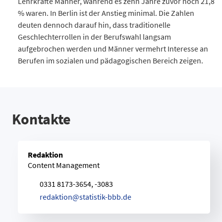
Lehrkräfte Männer, während es zehn Jahre zuvor noch 21,8
% waren. In Berlin ist der Anstieg minimal. Die Zahlen
deuten dennoch darauf hin, dass traditionelle
Geschlechterrollen in der Berufswahl langsam
aufgebrochen werden und Männer vermehrt Interesse an
Berufen im sozialen und pädagogischen Bereich zeigen.
Prozent
Berlin (%)
Brandenburg (%)
2015
9,4
6,4
2016
9,7
6,8
Kontakte
2017
10,2
7,3
2018
11,2
8
2019
11,6
8,5
Redaktion
2020
12
9,3
Content Management
2021
12,7
9,9
2022
12,9
10,3
0331 8173-3654, -3083
2023
13,2
10,7
r
e
d
a
k
t
i
o
n
@
s
t
a
t
i
s
t
i
k
-
b
b
b
.
d
e
2024
13,3
10,9