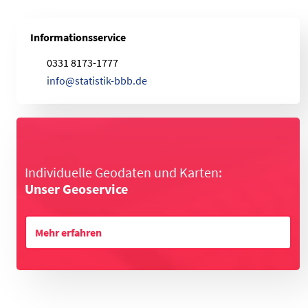
Informationsservice
0331 8173-1777
i
n
f
o
@
s
t
a
t
i
s
t
i
k
-
b
b
b
.
d
e
Individuelle Geodaten und Karten:
Unser Geoservice
Mehr erfahren