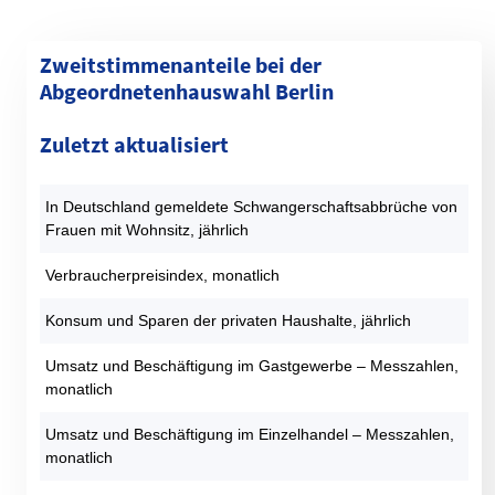
Zweitstimmenanteile bei der
Abgeordnetenhauswahl Berlin
Kategorie
1990 (%)
1995 (%)
1999 (%)
2001 (%)
2006 (%)
Zuletzt aktualisiert
SPD
30,4
23,6
22,4
29,7
30,8
CDU
40,4
37,4
40,8
23,8
21,3
In Deutschland gemeldete Schwangerschaftsabbrüche von
GRÜNE
9,3
13,2
9,9
9,1
13,1
Frauen mit Wohnsitz, jährlich
DIE LINKE
9,2
14,6
17,7
22,6
13,4
AfD
0
0
0
0
0
Verbraucherpreisindex, monatlich
FDP
7,1
2,5
2,2
9,9
7,6
Konsum und Sparen der privaten Haushalte, jährlich
PIRATEN
0
0
0
0
0
Sonstige
3,6
8,6
7
5
13,7
Umsatz und Beschäftigung im Gastgewerbe – Messzahlen,
monatlich
Datentabelle: Abgeordnetenhauswahlen Berlin – Zweitstimmen
Umsatz und Beschäftigung im Einzelhandel – Messzahlen,
monatlich