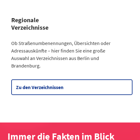
Regionale
Verzeichnisse
Kategorie
Ob Straßenumbenennungen, Übersichten oder
Straßenumbenennungen Berlin
Adressauskünfte – hier finden Sie eine große
2013
7
Auswahl an Verzeichnissen aus Berlin und
2014
8
Brandenburg.
2015
8
2016
3
2017
3
Zu den Verzeichnissen
2018
4
2019
2
2020
5
2021
6
2022
2
2023
10
Immer die Fakten im Blick