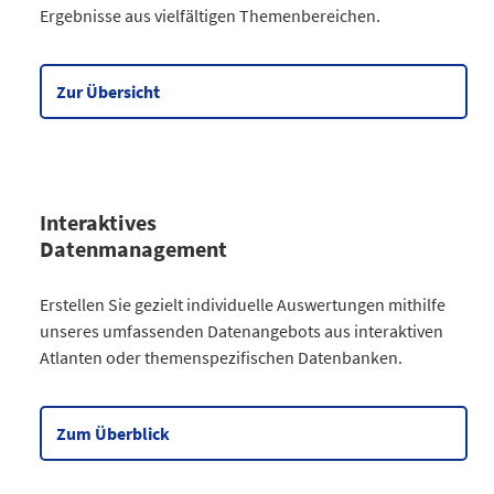
Ergebnisse aus vielfältigen Themenbereichen.
Gesellschaft
64
Wirtschaft
90
Meine Region
5
Zur Übersicht
Datentabelle zum Diagramm
Interaktives
Datenmanagement
Kategorie
Erstellen Sie gezielt individuelle Auswertungen mithilfe
Atlanten
unseres umfassenden Datenangebots aus interaktiven
Kommunales
3
Atlanten oder themenspezifischen Datenbanken.
Gesellschaftliches
2
Wahlen
9
Zensus
2
Zum Überblick
Datentabelle zum Diagramm