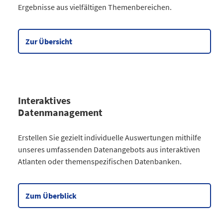
Ergebnisse aus vielfältigen Themenbereichen.
Gesellschaft
64
Wirtschaft
90
Meine Region
5
Zur Übersicht
Datentabelle zum Diagramm
Interaktives
Datenmanagement
Kategorie
Erstellen Sie gezielt individuelle Auswertungen mithilfe
Atlanten
unseres umfassenden Datenangebots aus interaktiven
Kommunales
3
Atlanten oder themenspezifischen Datenbanken.
Gesellschaftliches
2
Wahlen
9
Zensus
2
Zum Überblick
Datentabelle zum Diagramm