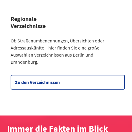
Regionale
Verzeichnisse
Kategorie
Ob Straßenumbenennungen, Übersichten oder
Straßenumbenennungen Berlin
Adressauskünfte – hier finden Sie eine große
2013
7
Auswahl an Verzeichnissen aus Berlin und
2014
8
Brandenburg.
2015
8
2016
3
2017
3
Zu den Verzeichnissen
2018
4
2019
2
2020
5
2021
6
2022
2
2023
10
Immer die Fakten im Blick