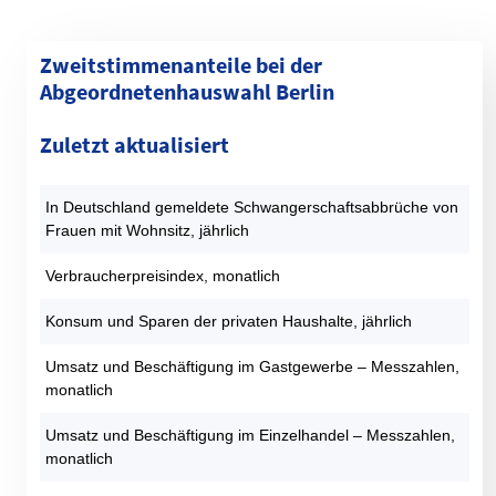
Zweitstimmenanteile bei der
Abgeordnetenhauswahl Berlin
Kategorie
1990 (%)
1995 (%)
1999 (%)
2001 (%)
2006 (%)
Zuletzt aktualisiert
SPD
30,4
23,6
22,4
29,7
30,8
CDU
40,4
37,4
40,8
23,8
21,3
In Deutschland gemeldete Schwangerschaftsabbrüche von
GRÜNE
9,3
13,2
9,9
9,1
13,1
Frauen mit Wohnsitz, jährlich
DIE LINKE
9,2
14,6
17,7
22,6
13,4
AfD
0
0
0
0
0
Verbraucherpreisindex, monatlich
FDP
7,1
2,5
2,2
9,9
7,6
Konsum und Sparen der privaten Haushalte, jährlich
PIRATEN
0
0
0
0
0
Sonstige
3,6
8,6
7
5
13,7
Umsatz und Beschäftigung im Gastgewerbe – Messzahlen,
monatlich
Datentabelle: Abgeordnetenhauswahlen Berlin – Zweitstimmen
Umsatz und Beschäftigung im Einzelhandel – Messzahlen,
monatlich