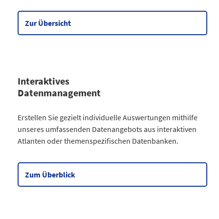
Wirtschaft
90
Meine Region
5
Zur Übersicht
Datentabelle zum Diagramm
Interaktives
Datenmanagement
Kategorie
Erstellen Sie gezielt individuelle Auswertungen mithilfe
Atlanten
unseres umfassenden Datenangebots aus interaktiven
Kommunales
3
Atlanten oder themenspezifischen Datenbanken.
Gesellschaftliches
2
Wahlen
9
Zensus
2
Zum Überblick
Datentabelle zum Diagramm