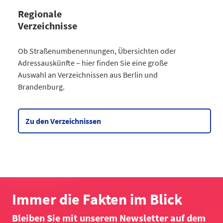
Regionale
Verzeichnisse
Kategorie
Ob Straßenumbenennungen, Übersichten oder
Straßenumbenennungen Berlin
Adressauskünfte – hier finden Sie eine große
2013
7
Auswahl an Verzeichnissen aus Berlin und
2014
8
Brandenburg.
2015
8
2016
3
2017
3
Zu den Verzeichnissen
2018
4
2019
2
2020
5
2021
6
2022
2
2023
10
Immer die Fakten im Blick
2024
4
Bleiben Sie mit unserem Newsletter auf dem
2025
6