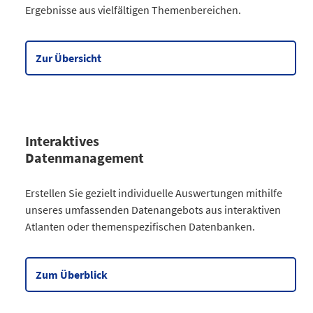
Ergebnisse aus vielfältigen Themenbereichen.
Gesellschaft
64
Wirtschaft
90
Meine Region
5
Zur Übersicht
Datentabelle zum Diagramm
Interaktives
Datenmanagement
Kategorie
Erstellen Sie gezielt individuelle Auswertungen mithilfe
Atlanten
unseres umfassenden Datenangebots aus interaktiven
Kommunales
3
Atlanten oder themenspezifischen Datenbanken.
Gesellschaftliches
2
Wahlen
9
Zensus
2
Zum Überblick
Datentabelle zum Diagramm