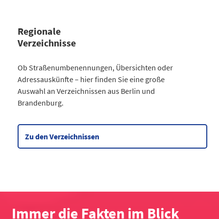
Regionale
Verzeichnisse
Kategorie
Ob Straßenumbenennungen, Übersichten oder
Straßenumbenennungen Berlin
Adressauskünfte – hier finden Sie eine große
2013
7
Auswahl an Verzeichnissen aus Berlin und
2014
8
Brandenburg.
2015
8
2016
3
2017
3
Zu den Verzeichnissen
2018
4
2019
2
2020
5
2021
6
2022
2
2023
10
Immer die Fakten im Blick