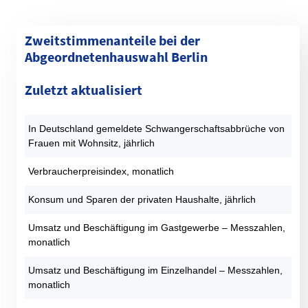
Zweitstimmenanteile bei der
Abgeordnetenhauswahl Berlin
Kategorie
1990 (%)
1995 (%)
1999 (%)
2001 (%)
2006 (%)
Zuletzt aktualisiert
SPD
30,4
23,6
22,4
29,7
30,8
CDU
40,4
37,4
40,8
23,8
21,3
In Deutschland gemeldete Schwangerschaftsabbrüche von
GRÜNE
9,3
13,2
9,9
9,1
13,1
Frauen mit Wohnsitz, jährlich
DIE LINKE
9,2
14,6
17,7
22,6
13,4
AfD
0
0
0
0
0
Verbraucherpreisindex, monatlich
FDP
7,1
2,5
2,2
9,9
7,6
Konsum und Sparen der privaten Haushalte, jährlich
PIRATEN
0
0
0
0
0
Sonstige
3,6
8,6
7
5
13,7
Umsatz und Beschäftigung im Gastgewerbe – Messzahlen,
monatlich
Datentabelle: Abgeordnetenhauswahlen Berlin – Zweitstimmen
Umsatz und Beschäftigung im Einzelhandel – Messzahlen,
monatlich