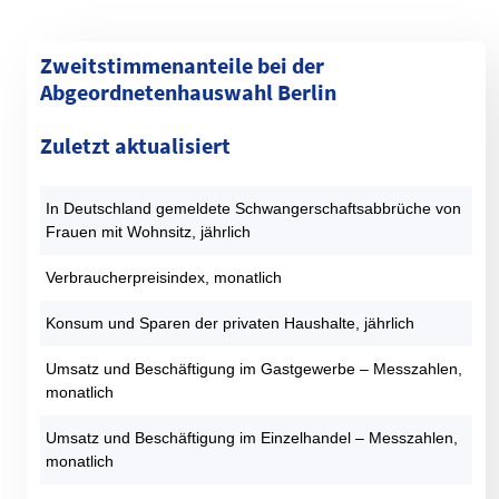
Zweitstimmenanteile bei der
Abgeordnetenhauswahl Berlin
Kategorie
1990 (%)
1995 (%)
1999 (%)
2001 (%)
2006 (%)
Zuletzt aktualisiert
SPD
30,4
23,6
22,4
29,7
30,8
CDU
40,4
37,4
40,8
23,8
21,3
In Deutschland gemeldete Schwangerschaftsabbrüche von
GRÜNE
9,3
13,2
9,9
9,1
13,1
Frauen mit Wohnsitz, jährlich
DIE LINKE
9,2
14,6
17,7
22,6
13,4
AfD
0
0
0
0
0
Verbraucherpreisindex, monatlich
FDP
7,1
2,5
2,2
9,9
7,6
Konsum und Sparen der privaten Haushalte, jährlich
PIRATEN
0
0
0
0
0
Sonstige
3,6
8,6
7
5
13,7
Umsatz und Beschäftigung im Gastgewerbe – Messzahlen,
monatlich
Datentabelle: Abgeordnetenhauswahlen Berlin – Zweitstimmen
Umsatz und Beschäftigung im Einzelhandel – Messzahlen,
monatlich