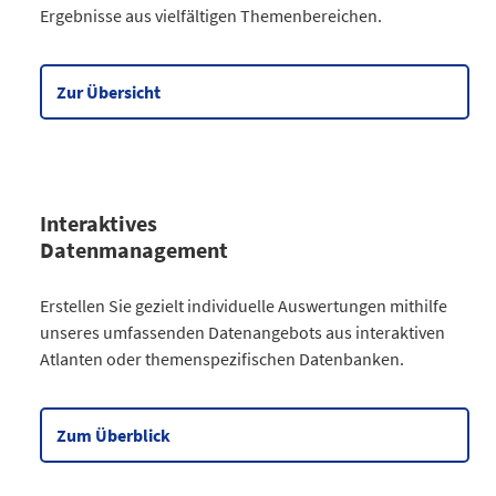
Ergebnisse aus vielfältigen Themenbereichen.
Gesellschaft
64
Wirtschaft
90
Meine Region
5
Zur Übersicht
Datentabelle zum Diagramm
Interaktives
Datenmanagement
Kategorie
Erstellen Sie gezielt individuelle Auswertungen mithilfe
Atlanten
unseres umfassenden Datenangebots aus interaktiven
Kommunales
3
Atlanten oder themenspezifischen Datenbanken.
Gesellschaftliches
2
Wahlen
9
Zensus
2
Zum Überblick
Datentabelle zum Diagramm