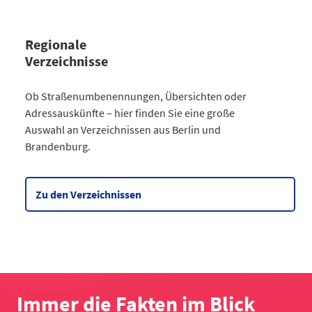
Regionale
Verzeichnisse
Kategorie
Ob Straßenumbenennungen, Übersichten oder
Straßenumbenennungen Berlin
Adressauskünfte – hier finden Sie eine große
2013
7
Auswahl an Verzeichnissen aus Berlin und
2014
8
Brandenburg.
2015
8
2016
3
2017
3
Zu den Verzeichnissen
2018
4
2019
2
2020
5
2021
6
2022
2
2023
10
Immer die Fakten im Blick