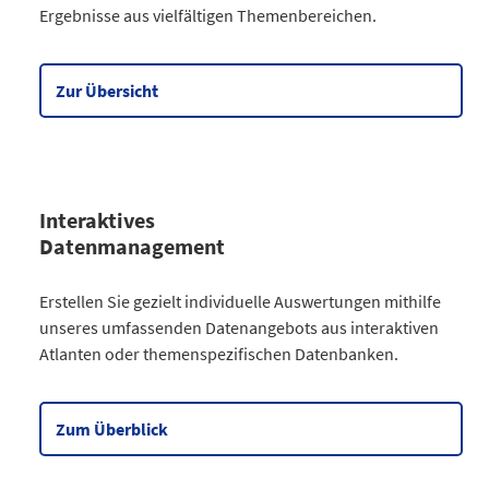
Ergebnisse aus vielfältigen Themenbereichen.
Gesellschaft
64
Wirtschaft
90
Meine Region
5
Zur Übersicht
Datentabelle zum Diagramm
Interaktives
Datenmanagement
Kategorie
Erstellen Sie gezielt individuelle Auswertungen mithilfe
Atlanten
unseres umfassenden Datenangebots aus interaktiven
Kommunales
3
Atlanten oder themenspezifischen Datenbanken.
Gesellschaftliches
2
Wahlen
9
Zensus
2
Zum Überblick
Datentabelle zum Diagramm