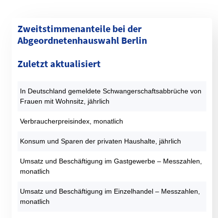
Zweitstimmenanteile bei der
Abgeordnetenhauswahl Berlin
Kategorie
1990 (%)
1995 (%)
1999 (%)
2001 (%)
2006 (%)
Zuletzt aktualisiert
SPD
30,4
23,6
22,4
29,7
30,8
CDU
40,4
37,4
40,8
23,8
21,3
In Deutschland gemeldete Schwangerschaftsabbrüche von
GRÜNE
9,3
13,2
9,9
9,1
13,1
Frauen mit Wohnsitz, jährlich
DIE LINKE
9,2
14,6
17,7
22,6
13,4
AfD
0
0
0
0
0
Verbraucherpreisindex, monatlich
FDP
7,1
2,5
2,2
9,9
7,6
Konsum und Sparen der privaten Haushalte, jährlich
PIRATEN
0
0
0
0
0
Sonstige
3,6
8,6
7
5
13,7
Umsatz und Beschäftigung im Gastgewerbe – Messzahlen,
monatlich
Datentabelle: Abgeordnetenhauswahlen Berlin – Zweitstimmen
Umsatz und Beschäftigung im Einzelhandel – Messzahlen,
monatlich