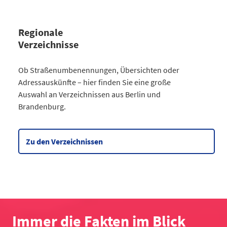
Regionale
Verzeichnisse
Kategorie
Ob Straßenumbenennungen, Übersichten oder
Straßenumbenennungen Berlin
Adressauskünfte – hier finden Sie eine große
2013
7
Auswahl an Verzeichnissen aus Berlin und
2014
8
Brandenburg.
2015
8
2016
3
2017
3
Zu den Verzeichnissen
2018
4
2019
2
2020
5
2021
6
2022
2
2023
10
Immer die Fakten im Blick