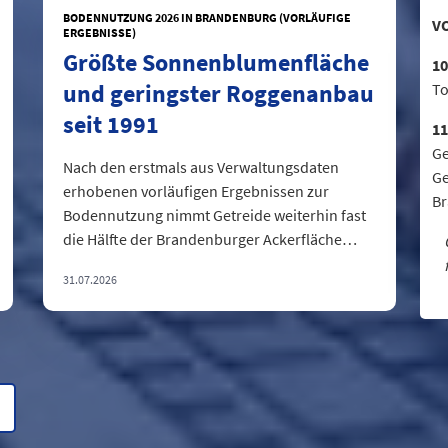
BODENNUTZUNG 2026 IN BRANDENBURG (VORLÄUFIGE
V
ERGEBNISSE)
Größte Sonnenblumenfläche
10
und geringster Roggenanbau
To
seit 1991
11
Ge
Nach den erstmals aus Verwaltungsdaten
Ge
erhobenen vorläufigen Ergebnissen zur
B
Bodennutzung nimmt Getreide weiterhin fast
die Hälfte der Brandenburger Ackerfläche
ein....
31.07.2026