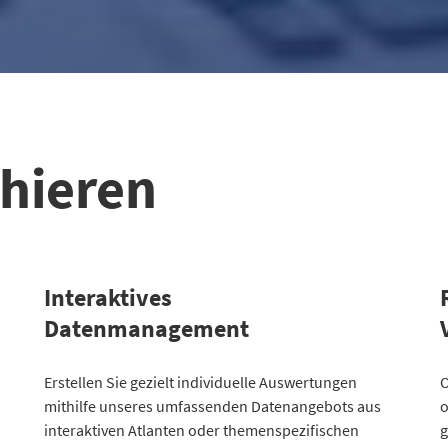
chieren
Interaktives
Datenmanagement
Kategorie
Erstellen Sie gezielt individuelle Auswertungen
Atlanten
K
O
mithilfe unseres umfassenden Datenangebots aus
o
Kommunales
3
2
interaktiven Atlanten oder themenspezifischen
g
Gesellschaftliches
2
2