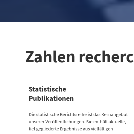
Zahlen recher
Statistische
Publikationen
Kategorie
Die statistische Berichtsreihe ist das Kernangebot
Anzahl Publikationen
unserer Veröffentlichungen. Sie enthält aktuelle,
Bevölkerung
30
tief gegliederte Ergebnisse aus vielfältigen
Gesellschaft
64