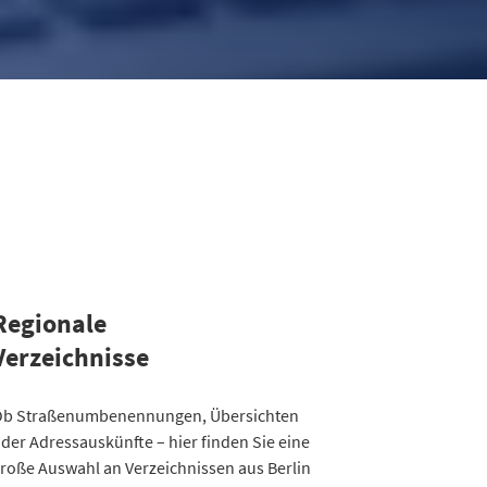
Regionale
Verzeichnisse
ategorie
b Straßenumbenennungen, Übersichten
Straßenumbenennungen Berlin
der Adressauskünfte – hier finden Sie eine
013
7
roße Auswahl an Verzeichnissen aus Berlin
014
8