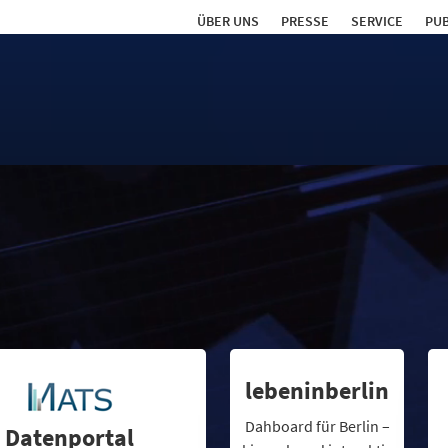
ÜBER UNS
PRESSE
SERVICE
PUB
lebeninberlin
Dahboard für Berlin –
Datenportal