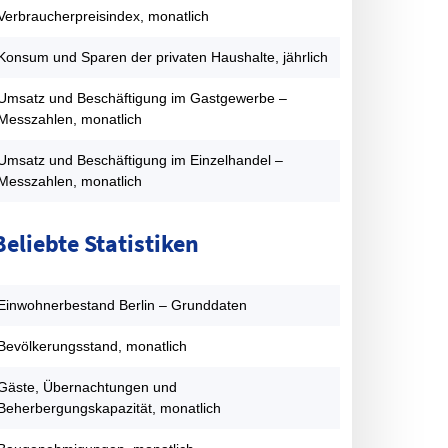
FDP
7,1
2,5
2,2
9,9
7,6
1,8
Verbraucherpreisindex, monatlich
PIRATEN
0
0
0
0
0
8,9
Konsum und Sparen der privaten Haushalte, jährlich
onstige
3,6
8,6
7
5
13,7
8,3
atentabelle: Abgeordnetenhauswahlen Berlin – Zweitstimmenanteil
Umsatz und Beschäftigung im Gastgewerbe –
Messzahlen, monatlich
Umsatz und Beschäftigung im Einzelhandel –
Messzahlen, monatlich
Beliebte Statistiken
Einwohnerbestand Berlin – Grunddaten
Bevölkerungsstand, monatlich
Gäste, Übernachtungen und
Beherbergungskapazität, monatlich