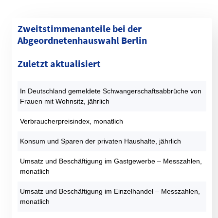
Zweitstimmenanteile bei der
Abgeordnetenhauswahl Berlin
Kategorie
1990 (%)
1995 (%)
1999 (%)
2001 (%)
2006 (%)
Zuletzt aktualisiert
SPD
30,4
23,6
22,4
29,7
30,8
CDU
40,4
37,4
40,8
23,8
21,3
In Deutschland gemeldete Schwangerschaftsabbrüche von
GRÜNE
9,3
13,2
9,9
9,1
13,1
Frauen mit Wohnsitz, jährlich
DIE LINKE
9,2
14,6
17,7
22,6
13,4
AfD
0
0
0
0
0
Verbraucherpreisindex, monatlich
FDP
7,1
2,5
2,2
9,9
7,6
Konsum und Sparen der privaten Haushalte, jährlich
PIRATEN
0
0
0
0
0
Sonstige
3,6
8,6
7
5
13,7
Umsatz und Beschäftigung im Gastgewerbe – Messzahlen,
monatlich
Datentabelle: Abgeordnetenhauswahlen Berlin – Zweitstimmen
Umsatz und Beschäftigung im Einzelhandel – Messzahlen,
monatlich