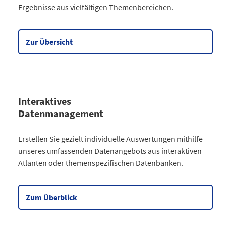
Ergebnisse aus vielfältigen Themenbereichen.
Gesellschaft
64
Wirtschaft
90
Meine Region
5
Zur Übersicht
Datentabelle zum Diagramm
Interaktives
Datenmanagement
Kategorie
Erstellen Sie gezielt individuelle Auswertungen mithilfe
Atlanten
unseres umfassenden Datenangebots aus interaktiven
Kommunales
3
Atlanten oder themenspezifischen Datenbanken.
Gesellschaftliches
2
Wahlen
9
Zensus
2
Zum Überblick
Datentabelle zum Diagramm