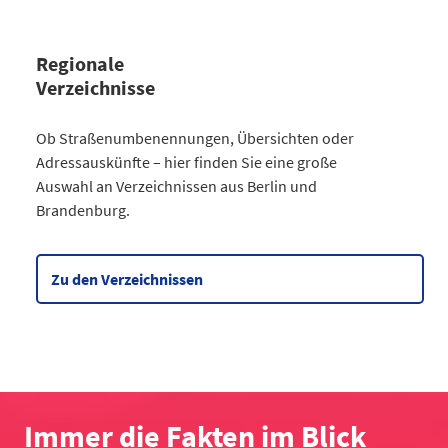
Regionale
Verzeichnisse
Kategorie
Ob Straßenumbenennungen, Übersichten oder
Straßenumbenennungen Berlin
Adressauskünfte – hier finden Sie eine große
2013
7
Auswahl an Verzeichnissen aus Berlin und
2014
8
Brandenburg.
2015
8
2016
3
2017
3
Zu den Verzeichnissen
2018
4
2019
2
2020
5
2021
6
2022
2
2023
10
Immer die Fakten im Blick