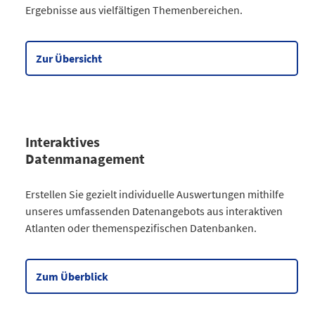
Ergebnisse aus vielfältigen Themenbereichen.
Gesellschaft
64
Wirtschaft
90
Meine Region
5
Zur Übersicht
Datentabelle zum Diagramm
Interaktives
Datenmanagement
Kategorie
Erstellen Sie gezielt individuelle Auswertungen mithilfe
Atlanten
unseres umfassenden Datenangebots aus interaktiven
Kommunales
3
Atlanten oder themenspezifischen Datenbanken.
Gesellschaftliches
2
Wahlen
9
Zensus
2
Zum Überblick
Datentabelle zum Diagramm