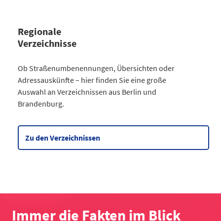
Regionale
Verzeichnisse
Kategorie
Ob Straßenumbenennungen, Übersichten oder
Straßenumbenennungen Berlin
Adressauskünfte – hier finden Sie eine große
2013
7
Auswahl an Verzeichnissen aus Berlin und
2014
8
Brandenburg.
2015
8
2016
3
2017
3
Zu den Verzeichnissen
2018
4
2019
2
2020
5
2021
6
2022
2
2023
10
Immer die Fakten im Blick