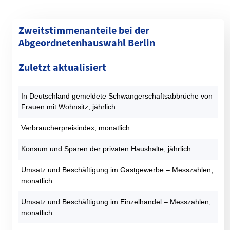
Zweitstimmenanteile bei der
Abgeordnetenhauswahl Berlin
Kategorie
1990 (%)
1995 (%)
1999 (%)
2001 (%)
2006 (%)
Zuletzt aktualisiert
SPD
30,4
23,6
22,4
29,7
30,8
CDU
40,4
37,4
40,8
23,8
21,3
In Deutschland gemeldete Schwangerschaftsabbrüche von
GRÜNE
9,3
13,2
9,9
9,1
13,1
Frauen mit Wohnsitz, jährlich
DIE LINKE
9,2
14,6
17,7
22,6
13,4
AfD
0
0
0
0
0
Verbraucherpreisindex, monatlich
FDP
7,1
2,5
2,2
9,9
7,6
Konsum und Sparen der privaten Haushalte, jährlich
PIRATEN
0
0
0
0
0
Sonstige
3,6
8,6
7
5
13,7
Umsatz und Beschäftigung im Gastgewerbe – Messzahlen,
monatlich
Datentabelle: Abgeordnetenhauswahlen Berlin – Zweitstimmen
Umsatz und Beschäftigung im Einzelhandel – Messzahlen,
monatlich