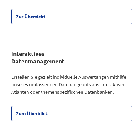
Wirtschaft
90
Meine Region
5
Zur Übersicht
Datentabelle zum Diagramm
Interaktives
Datenmanagement
Kategorie
Erstellen Sie gezielt individuelle Auswertungen mithilfe
Atlanten
unseres umfassenden Datenangebots aus interaktiven
Kommunales
3
Atlanten oder themenspezifischen Datenbanken.
Gesellschaftliches
2
Wahlen
9
Zensus
2
Zum Überblick
Datentabelle zum Diagramm