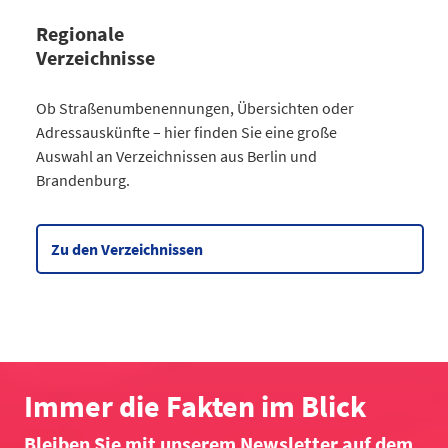
Regionale
Verzeichnisse
Kategorie
Ob Straßenumbenennungen, Übersichten oder
Straßenumbenennungen Berlin
Adressauskünfte – hier finden Sie eine große
2013
7
Auswahl an Verzeichnissen aus Berlin und
2014
8
Brandenburg.
2015
8
2016
3
2017
3
Zu den Verzeichnissen
2018
4
2019
2
2020
5
2021
6
2022
2
2023
10
Immer die Fakten im Blick
2024
4
Bleiben Sie mit unserem Newsletter auf dem
2025
6