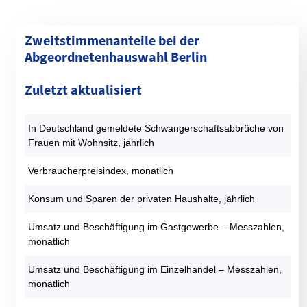
Zweitstimmenanteile bei der
Abgeordnetenhauswahl Berlin
Kategorie
1990 (%)
1995 (%)
1999 (%)
2001 (%)
2006 (%)
Zuletzt aktualisiert
SPD
30,4
23,6
22,4
29,7
30,8
CDU
40,4
37,4
40,8
23,8
21,3
In Deutschland gemeldete Schwangerschaftsabbrüche von
GRÜNE
9,3
13,2
9,9
9,1
13,1
Frauen mit Wohnsitz, jährlich
DIE LINKE
9,2
14,6
17,7
22,6
13,4
AfD
0
0
0
0
0
Verbraucherpreisindex, monatlich
FDP
7,1
2,5
2,2
9,9
7,6
Konsum und Sparen der privaten Haushalte, jährlich
PIRATEN
0
0
0
0
0
Sonstige
3,6
8,6
7
5
13,7
Umsatz und Beschäftigung im Gastgewerbe – Messzahlen,
monatlich
Datentabelle: Abgeordnetenhauswahlen Berlin – Zweitstimmen
Umsatz und Beschäftigung im Einzelhandel – Messzahlen,
monatlich