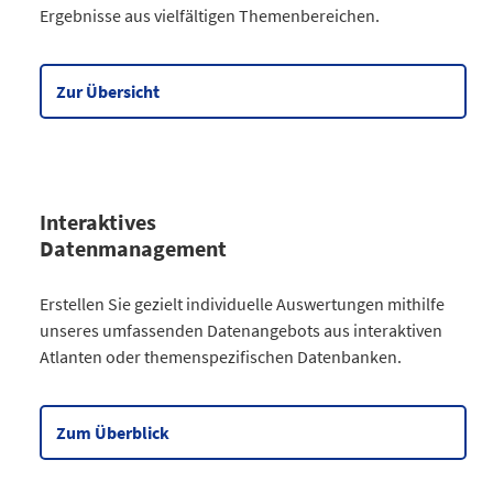
Ergebnisse aus vielfältigen Themenbereichen.
Gesellschaft
64
Wirtschaft
90
Meine Region
5
Zur Übersicht
Datentabelle zum Diagramm
Interaktives
Datenmanagement
Kategorie
Erstellen Sie gezielt individuelle Auswertungen mithilfe
Atlanten
unseres umfassenden Datenangebots aus interaktiven
Kommunales
3
Atlanten oder themenspezifischen Datenbanken.
Gesellschaftliches
2
Wahlen
9
Zensus
2
Zum Überblick
Datentabelle zum Diagramm