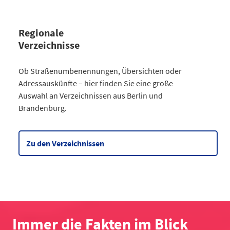
Regionale
Verzeichnisse
Kategorie
Ob Straßenumbenennungen, Übersichten oder
Straßenumbenennungen Berlin
Adressauskünfte – hier finden Sie eine große
2013
7
Auswahl an Verzeichnissen aus Berlin und
2014
8
Brandenburg.
2015
8
2016
3
2017
3
Zu den Verzeichnissen
2018
4
2019
2
2020
5
2021
6
2022
2
2023
10
Immer die Fakten im Blick