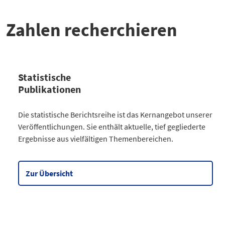
Zahlen recherchieren
Statistische
Publikationen
Kategorie
Die statistische Berichtsreihe ist das Kernangebot unserer
Anzahl Publikationen
Veröffentlichungen. Sie enthält aktuelle, tief gegliederte
Bevölkerung
30
Ergebnisse aus vielfältigen Themenbereichen.
Gesellschaft
64
Wirtschaft
90
Meine Region
5
Zur Übersicht
Datentabelle zum Diagramm