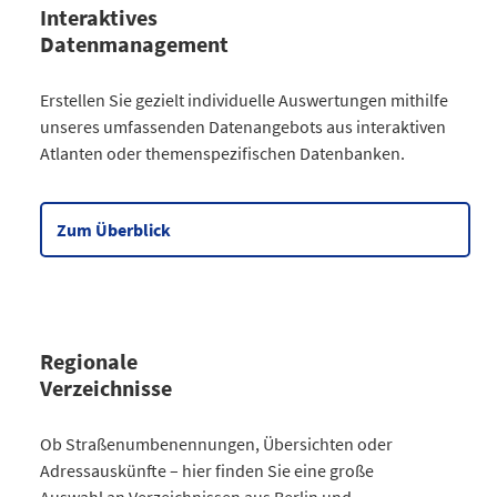
Interaktives
Datenmanagement
Kategorie
Erstellen Sie gezielt individuelle Auswertungen mithilfe
Atlanten
unseres umfassenden Datenangebots aus interaktiven
Kommunales
3
Atlanten oder themenspezifischen Datenbanken.
Gesellschaftliches
2
Wahlen
9
Zensus
2
Zum Überblick
Datentabelle zum Diagramm
Regionale
Verzeichnisse
Kategorie
Ob Straßenumbenennungen, Übersichten oder
Straßenumbenennungen Berlin
Adressauskünfte – hier finden Sie eine große
2013
7