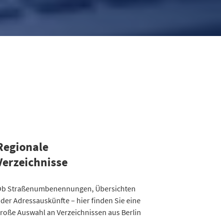
Regionale
Verzeichnisse
ategorie
b Straßenumbenennungen, Übersichten
Straßenumbenennungen Berlin
der Adressauskünfte – hier finden Sie eine
013
7
roße Auswahl an Verzeichnissen aus Berlin
014
8