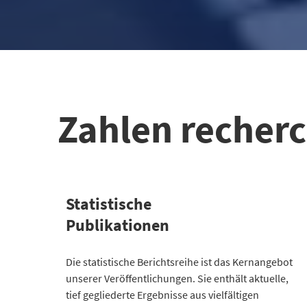
Zahlen recher
Statistische
Publikationen
Kategorie
Die statistische Berichtsreihe ist das Kernangebot
Anzahl Publikationen
unserer Veröffentlichungen. Sie enthält aktuelle,
Bevölkerung
30
tief gegliederte Ergebnisse aus vielfältigen
Gesellschaft
64