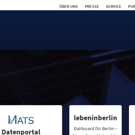
ÜBER UNS
PRESSE
SERVICE
PUB
lebeninberlin
Dahboard für Berlin –
Datenportal