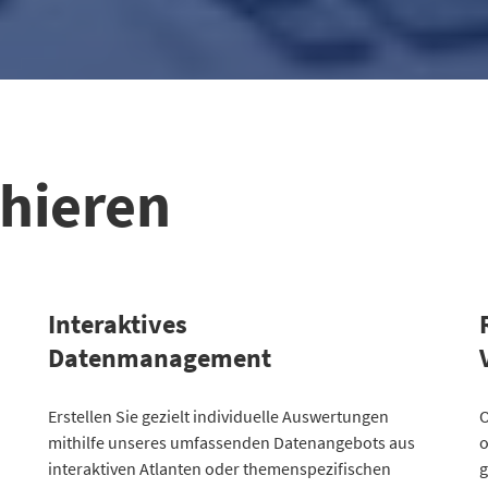
chieren
Interaktives
Datenmanagement
Kategorie
Erstellen Sie gezielt individuelle Auswertungen
Atlanten
K
O
mithilfe unseres umfassenden Datenangebots aus
o
Kommunales
3
2
interaktiven Atlanten oder themenspezifischen
g
Gesellschaftliches
2
2