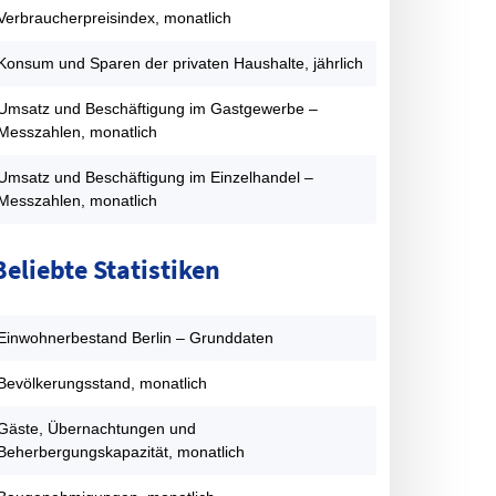
FDP
7,1
2,5
2,2
9,9
7,6
1,8
Verbraucherpreisindex, monatlich
PIRATEN
0
0
0
0
0
8,9
Konsum und Sparen der privaten Haushalte, jährlich
onstige
3,6
8,6
7
5
13,7
8,3
atentabelle: Abgeordnetenhauswahlen Berlin – Zweitstimmenanteil
Umsatz und Beschäftigung im Gastgewerbe –
Messzahlen, monatlich
Umsatz und Beschäftigung im Einzelhandel –
Messzahlen, monatlich
Beliebte Statistiken
Einwohnerbestand Berlin – Grunddaten
Bevölkerungsstand, monatlich
Gäste, Übernachtungen und
Beherbergungskapazität, monatlich