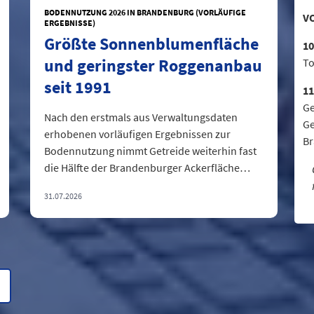
BODENNUTZUNG 2026 IN BRANDENBURG (VORLÄUFIGE
V
ERGEBNISSE)
Größte Sonnenblumenfläche
10
und geringster Roggenanbau
To
seit 1991
11
Ge
Nach den erstmals aus Verwaltungsdaten
Ge
erhobenen vorläufigen Ergebnissen zur
B
Bodennutzung nimmt Getreide weiterhin fast
die Hälfte der Brandenburger Ackerfläche
ein....
31.07.2026